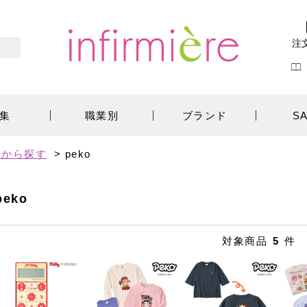
注
集
職業別
ブランド
S
ーから探す
>
peko
peko
対象商品
5
件