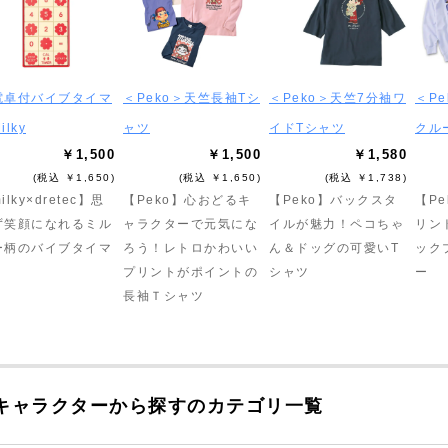
電卓付バイブタイマ
＜Peko＞天竺長袖Tシ
＜Peko＞天竺7分袖ワ
＜Pe
ilky
ャツ
イドTシャツ
クル
￥1,500
￥1,500
￥1,580
(税込 ￥1,650)
(税込 ￥1,650)
(税込 ￥1,738)
ilky×dretec】思
【Peko】心おどるキ
【Peko】バックスタ
【P
ず笑顔になれるミル
ャラクターで元気にな
イルが魅力！ペコちゃ
リン
ー柄のバイブタイマ
ろう！レトロかわいい
ん＆ドッグの可愛いT
ック
プリントがポイントの
シャツ
ー
長袖Ｔシャツ
キャラクターから探すのカテゴリ一覧