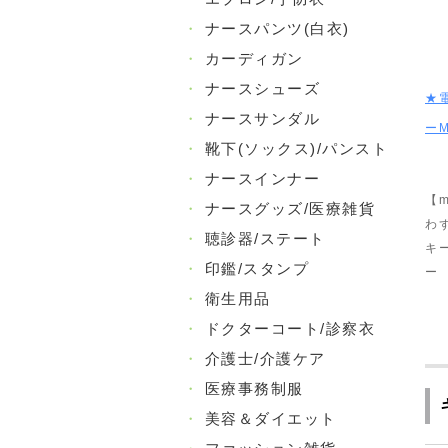
・
ナースパンツ(白衣)
・
カーディガン
・
ナースシューズ
★
・
ナースサンダル
ーM
・
靴下(ソックス)/パンスト
・
ナースインナー
【m
・
ナースグッズ/医療雑貨
わ
・
聴診器/ステート
キ
・
印鑑/スタンプ
ー
・
衛生用品
・
ドクターコート/診察衣
・
介護士/介護ケア
・
医療事務制服
・
美容＆ダイエット