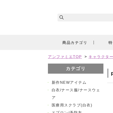
商品カテゴリ
特
アンファミエTOP
>
キャラクタ
カテゴリ
・
新作NEWアイテム
・
白衣/ナース服/ナースウェ
ア
・
医療用スクラブ(白衣)
・
エプロン/予防衣