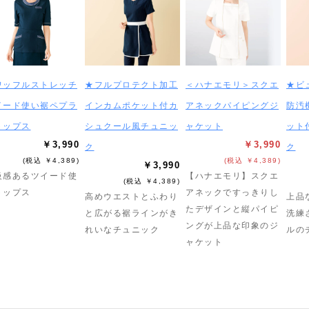
ワッフルストレッチ
★フルプロテクト加工
＜ハナエモリ＞スクエ
★ビ
イード使い裾ペプラ
インカムポケット付カ
アネックパイピングジ
防汚
トップス
シュクール風チュニッ
ャケット
ット
￥3,990
￥3,990
ク
ク
(税込 ￥4,389)
(税込 ￥4,389)
￥3,990
級感あるツイード使
【ハナエモリ】スクエ
(税込 ￥4,389)
トップス
アネックですっきりし
高めウエストとふわり
上品
たデザインと縦パイピ
と広がる裾ラインがき
洗練
ングが上品な印象のジ
れいなチュニック
ルの
ャケット