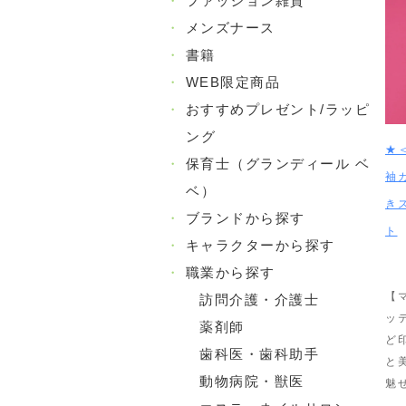
・
ファッション雑貨
・
メンズナース
・
書籍
・
WEB限定商品
・
おすすめプレゼント/ラッピ
ング
★
・
保育士（グランディール ベ
袖
ベ）
き
・
ブランドから探す
ト
・
キャラクターから探す
・
職業から探す
【
訪問介護・介護士
ッ
薬剤師
ど
歯科医・歯科助手
と
動物病院・獣医
魅