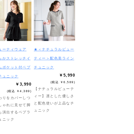
ューティウェア
★＜ナチュラルビュー
らかストレッチイ
ティー＞配色美ライン
ムポケット付ペプ
チュニック
￥5,990
チュニック
(税込 ￥6,589)
￥3,990
【ナチュラルビューテ
(税込 ￥4,389)
ィー】凛とした優しさ
わりをカバーしつ
と配色使いが上品なチ
しゃれに見せて脚
ュニック
も演出するペプラ
ュニック