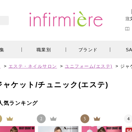
注
集
職業別
ブランド
S
す
>
エステ・ネイルサロン
>
ユニフォーム(エステ)
>
ジャ
ジャケット/チュニック(エステ)
人気ランキング
2
3
4