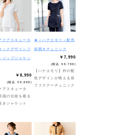
アクアスキュータ
★＜ハナエモリ＞配色
タックデザインフ
前開きチュニック
￥7,990
トジップジャケッ
(税込 ￥8,789)
【ハナエモリ】衿の配
￥8,990
色デザインが映える前
(税込 ￥9,889)
ファスナーチュニック
クアスキュータ
英国の伝統を着る
高きジャケット