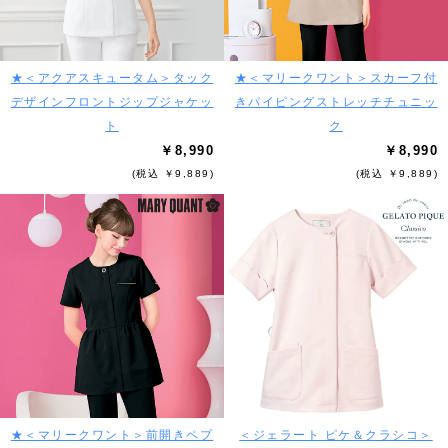
★＜アクアスキュータム＞タック
★＜マリークワント＞スカーフ付
デザインフロントジップジャケッ
きパイピングストレッチチュニッ
ト
ク
￥8,990
￥8,990
(税込 ￥9,889)
(税込 ￥9,889)
★＜マリークワント＞前開きペプ
＜ジェラート ピケ＆クラシコ＞