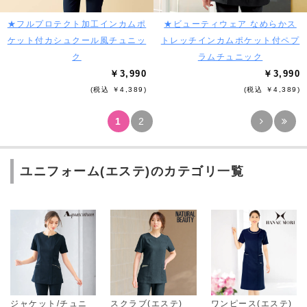
★フルプロテクト加工インカムポ
★ビューティウェア なめらかス
ケット付カシュクール風チュニッ
トレッチインカムポケット付ペプ
ク
ラムチュニック
￥3,990
￥3,990
(税込 ￥4,389)
(税込 ￥4,389)
1
2
ユニフォーム(エステ)のカテゴリ一覧
ジャケット/チュニ
スクラブ(エステ)
ワンピース(エステ)