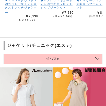
★＜マリークワント＞
★＜アクアスキュータ
★＜マリークワント
袖カットデザイン前開
ム＞衿元配色フロント
前開きペプラムジャ
きストレッチジャケッ
ジップジャケット
ット
ト
￥7,990
￥8,4
￥7,990
（税込￥8,789）
（税込￥9,33
（税込￥8,789）
ジャケット/チュニック(エステ)
並べ替え