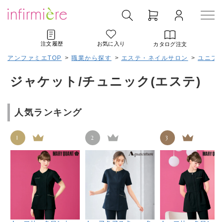
注文履歴
お気に入り
カタログ注文
アンファミエTOP
>
職業から探す
>
エステ・ネイルサロン
>
ユニフォ
ジャケット/チュニック(エステ)
人気ランキング
1
2
3