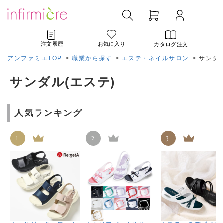
注文履歴
お気に入り
カタログ注文
アンファミエTOP
>
職業から探す
>
エステ・ネイルサロン
>
サンダル
サンダル(エステ)
人気ランキング
1
2
3