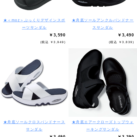
★＜moz＞ぷっくりデザインスポ
★舟底ソールアンクルバンドナー
ーツサンダル
スサンダル
￥3,590
￥3,490
(税込 ￥3,949)
(税込 ￥3,839)
★舟底ソールクロスバンドナース
★舟底エアークローズトップウォ
サンダル
ーキングサンダル
￥3,490
￥3,290