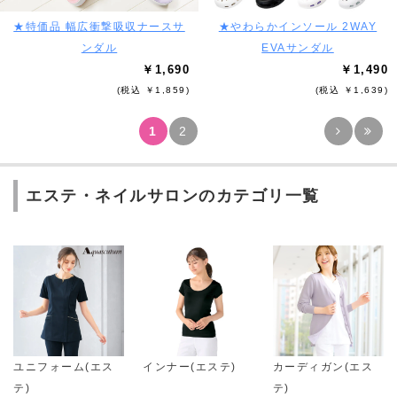
★特価品 幅広衝撃吸収ナースサ
★やわらかインソール 2WAY
ンダル
EVAサンダル
￥1,690
￥1,490
(税込 ￥1,859)
(税込 ￥1,639)
1
2
エステ・ネイルサロンのカテゴリ一覧
ユニフォーム(エス
インナー(エステ)
カーディガン(エス
テ)
テ)