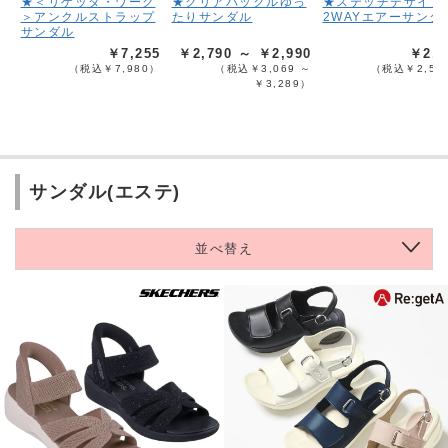
★＜リゲッタ・ワーク
★クリアバックルゆっ
★ステッチデザイン
＞アンクルストラップ
たりサンダル
2WAYエアーサンダ
サンダル
￥7,255
￥2,790 ～ ￥2,990
￥2,2
（税込￥7,980）
（税込￥3,069 ～
（税込￥2,51
￥3,289）
サンダル(エステ)
並べ替え