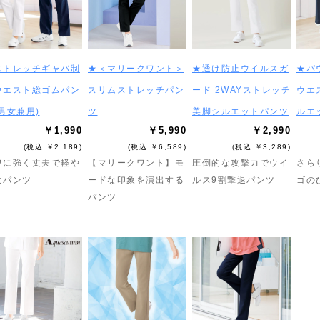
ストレッチギャバ制
★＜マリークワント＞
★透け防止ウイルスガ
★パ
ウエスト総ゴムパン
スリムストレッチパン
ード 2WAYストレッチ
ウエ
男女兼用)
ツ
美脚シルエットパンツ
ルエ
￥1,990
￥5,990
￥2,990
(税込 ￥2,189)
(税込 ￥6,589)
(税込 ￥3,289)
ワに強く丈夫で軽や
【マリークワント】モ
圧倒的な攻撃力でウイ
さら
なパンツ
ードな印象を演出する
ルス9割撃退パンツ
ゴの
パンツ