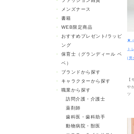
・
ファッション雑貨
・
メンズナース
・
書籍
・
WEB限定商品
・
おすすめプレゼント/ラッピ
★
ング
ト
・
保育士（グランディール ベ
(男
ベ）
・
ブランドから探す
【
・
キャラクターから探す
や
・
職業から探す
ツ
訪問介護・介護士
薬剤師
歯科医・歯科助手
動物病院・獣医