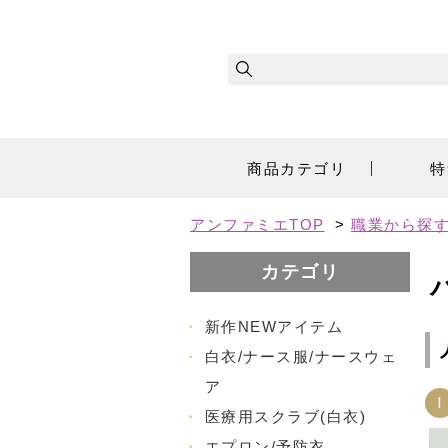
商品カテゴリ
特
アンファミエTOP
>
職業から探
カテゴリ
・
新作NEWアイテム
・
白衣/ナース服/ナースウェ
ア
1
・
医療用スクラブ(白衣)
・
エプロン/予防衣