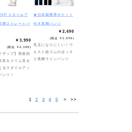
ZAP スタイルア
★日本製携帯ポケット
美脚ストレートパ
付き美脚パンツ
￥2,690
(税込 ￥2,959)
￥3,990
毛玉になりにくい！ウ
(税込 ￥4,389)
エスト総ゴムのほっそ
イザップ】視覚効
り美脚ラインパンツ
美尻＆スリム見せ
えるスタイルアッ
パンツ！
1
2
3
4
5
>
>>