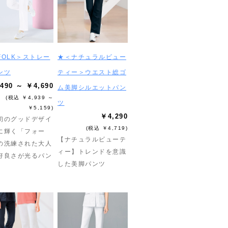
FOLK＞ストレー
★＜ナチュラルビュー
ンツ
ティー＞ウエスト総ゴ
490 ～ ￥4,690
ム美脚シルエットパン
(税込 ￥4,939 ～
ツ
￥5,159)
￥4,290
初のグッドデザイ
(税込 ￥4,719)
に輝く「フォー
【ナチュラルビューテ
の洗練された大人
ィー】トレンドを意識
好良さが光るパン
した美脚パンツ