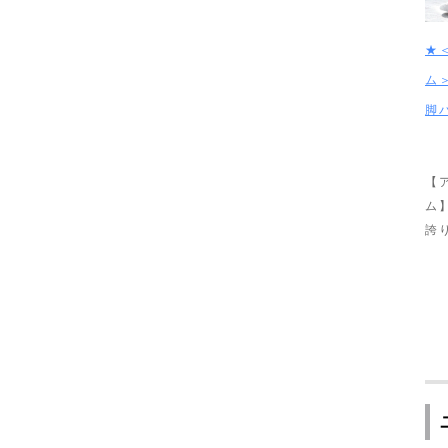
★
ム
脚
【
ム
誇