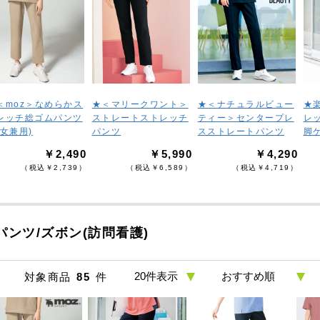
＜moz＞なめらかス
★＜マリークワント＞
★＜ナチュラルビュー
★
レッチ総ゴムパンツ
ストレートストレッチ
ティー＞センタープレ
レ
男女兼用)
パンツ
スストレートパンツ
脚
￥2,490
￥5,990
￥4,290
（税込￥2,739）
（税込￥6,589）
（税込￥4,719）
パンツ/ズボン(訪問看護)
対象商品
85
件