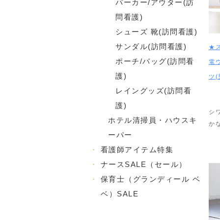
パーカー/アウター(訪
問看護)
シューズ 靴(訪問看護)
サンダル(訪問看護)
★
ポーチ/バッグ(訪問看
電
護)
ツ(
レイングッズ(訪問看
護)
シ
ホテル清掃員・ハウスキ
か
ーパー
・
看護師アイテム特集
・
ナースSALE（セール）
・
保育士（グランディール ベ
ベ）SALE