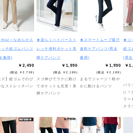
＜moz＞なめらかス
★楽らくハイパースト
★スマートムーブ吸汗
★コ
レッチ総ゴムパンツ
レッチ便利ポケット美
速乾ケアパンツ(男女
総ゴ
女兼用)
脚ケアパンツ
兼用)
(男女
￥2,490
￥1,990
￥1,990
￥1,
(税込 ￥2,739)
(税込 ￥2,189)
(税込 ￥2,189)
モズ】総ゴムでのび
スゴ伸びでラクに動け
まるでジャージ！軽や
パリ
かなストレッチパン
てポケットも充実！美
かに動けるパンツ
に！
脚ケアパンツ
ラー
クラ