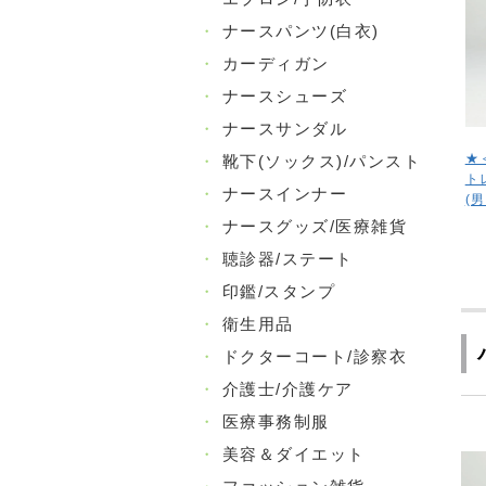
・
ナースパンツ(白衣)
・
カーディガン
・
ナースシューズ
・
ナースサンダル
★
・
靴下(ソックス)/パンスト
ト
・
ナースインナー
(
・
ナースグッズ/医療雑貨
・
聴診器/ステート
・
印鑑/スタンプ
・
衛生用品
・
ドクターコート/診察衣
・
介護士/介護ケア
・
医療事務制服
・
美容＆ダイエット