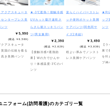
＜アクアスキュータ
★-3℃遮熱！接触冷感
楽らくハイパーストレ
★RI
＞センタープレス美
UVカット吸汗速乾さ
ッチ便利ポケット美脚
ップ
パンツ
らさら裾スッキリパン
ケアパンツ(同色同サ
ンツ
￥5,990
ツ(男女兼用)
イズ2本組)
(税込 ￥6,589)
￥2,390
￥3,490
アクアスキュータ
【ラ
(税込 ￥2,629)
(税込 ￥3,839)
】英国の伝統を着る
果で
【接触冷感×遮熱効
程よい厚みでノンスト
り高き美脚パンツ
を叶
果】Wの力でひんや
レス美脚ケアパンツ
プ神
り！体感温度-3℃のパ
ンツ
ユニフォーム(訪問看護)のカテゴリ一覧