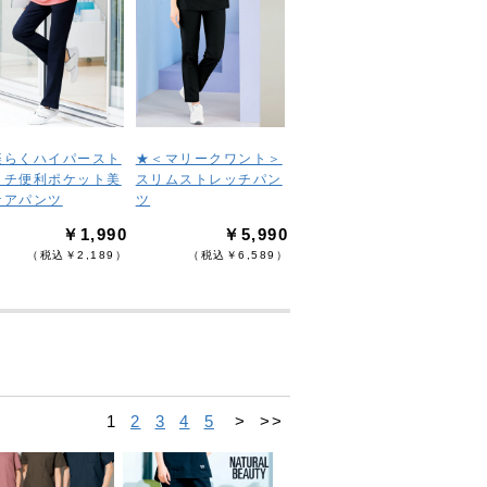
楽らくハイパースト
★＜マリークワント＞
ッチ便利ポケット美
スリムストレッチパン
ケアパンツ
ツ
￥1,990
￥5,990
（税込￥2,189）
（税込￥6,589）
1
2
3
4
5
>
>>