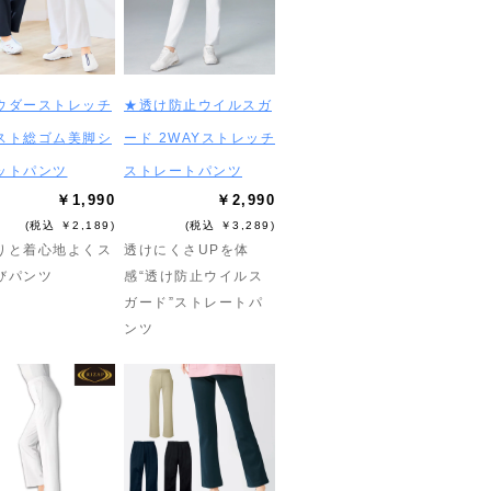
ウダーストレッチ
★透け防止ウイルスガ
スト総ゴム美脚シ
ード 2WAYストレッチ
ットパンツ
ストレートパンツ
￥1,990
￥2,990
(税込 ￥2,189)
(税込 ￥3,289)
りと着心地よくス
透けにくさUPを体
びパンツ
感“透け防止ウイルス
ガード”ストレートパ
ンツ