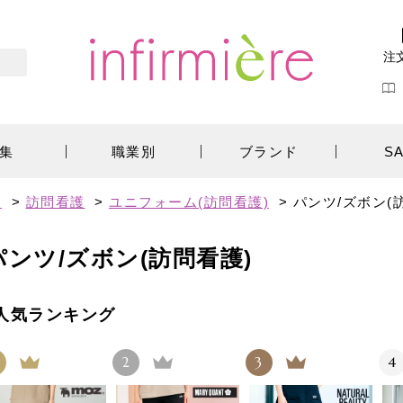
注
集
職業別
ブランド
S
す
>
訪問看護
>
ユニフォーム(訪問看護)
>
パンツ/ズボン(
パンツ/ズボン(訪問看護)
人気ランキング
2
3
4