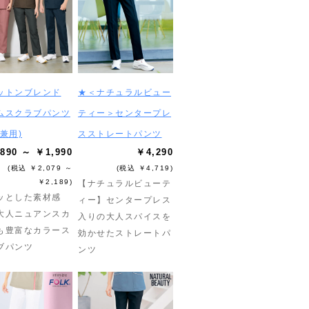
ットンブレンド
★＜ナチュラルビュー
ムスクラブパンツ
ティー＞センタープレ
兼用)
スストレートパンツ
890 ～ ￥1,990
￥4,290
(税込 ￥2,079 ～
(税込 ￥4,719)
￥2,189)
【ナチュラルビューテ
ッとした素材感
ィー】センタープレス
大人ニュアンスカ
入りの大人スパイスを
も豊富なカラース
効かせたストレートパ
ブパンツ
ンツ