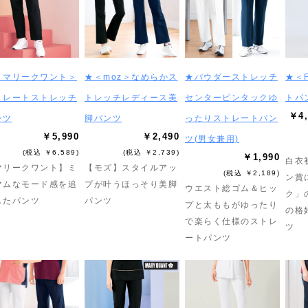
＜マリークワント＞
★＜moz＞なめらかス
★パウダーストレッチ
★＜
トレートストレッチ
トレッチレディース美
センターピンタックゆ
トパ
￥4,
ンツ
脚パンツ
ったりストレートパン
￥5,990
￥2,490
ツ(男女兼用)
(税込 ￥6,589)
(税込 ￥2,739)
￥1,990
白衣
マリークワント】ミ
【モズ】スタイルアッ
(税込 ￥2,189)
ン賞
マムなモード感を追
プが叶うほっそり美脚
ウエスト総ゴム＆ヒッ
ク」
したパンツ
パンツ
プと太ももがゆったり
の格
で楽らく仕様のストレ
ツ
ートパンツ