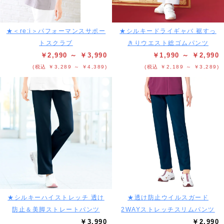
★＜re:i＞パフォーマンスサポー
★シルキードライギャバ 裾すっ
トスクラブ
きりウエスト総ゴムパンツ
￥2,990 ～ ￥3,990
￥1,990 ～ ￥2,990
(税込 ￥3,289 ～ ￥4,389)
(税込 ￥2,189 ～ ￥3,289)
★シルキーハイストレッチ 透け
★透け防止ウイルスガード
防止＆美脚ストレートパンツ
2WAYストレッチスリムパンツ
￥3,990
￥2,990