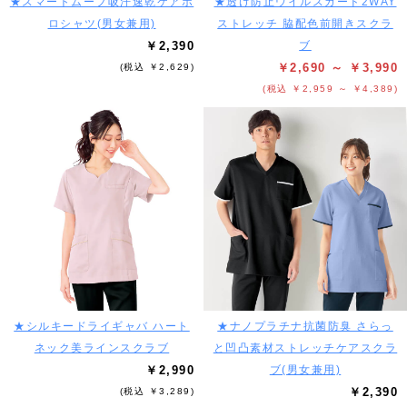
★スマートムーブ吸汗速乾ケアポ
★透け防止ウイルスガード2WAY
ロシャツ(男女兼用)
ストレッチ 脇配色前開きスクラ
￥2,390
ブ
￥2,690 ～ ￥3,990
(税込 ￥2,629)
(税込 ￥2,959 ～ ￥4,389)
★シルキードライギャバ ハート
★ナノプラチナ抗菌防臭 さらっ
ネック美ラインスクラブ
と凹凸素材ストレッチケアスクラ
￥2,990
ブ(男女兼用)
￥2,390
(税込 ￥3,289)