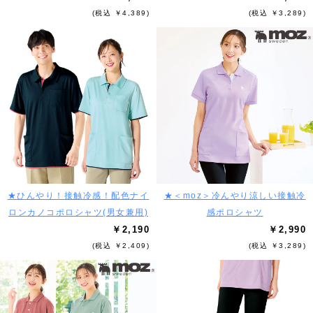
(税込 ￥4,389)
(税込 ￥3,289)
★ひんやり！接触冷感！配色ナイ
★＜moz＞冷んやり涼しい接触冷
ロンカノコポロシャツ(男女兼用)
感ポロシャツ
￥2,190
￥2,990
(税込 ￥2,409)
(税込 ￥3,289)