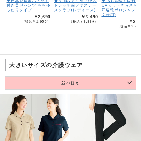
★日本製携帯ポケット
★＜moz＞なめらかス
★-3℃遮熱！接触冷
付き美脚パンツ ももゆ
トレッチ前ファスナー
UVカットさらさら
ったりタイプ
スクラブ(レディース)
汗速乾ポロシャツ(
女兼用)
￥2,690
￥3,490
￥2,1
（税込￥2,959）
（税込￥3,839）
（税込￥2,40
大きいサイズの介護ウェア
並べ替え