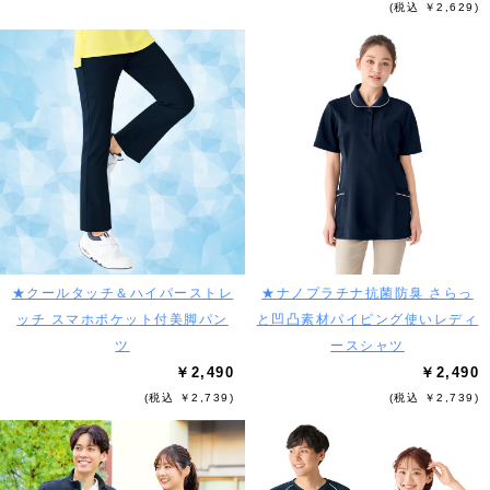
(税込 ￥2,629)
★クールタッチ＆ハイパーストレ
★ナノプラチナ抗菌防臭 さらっ
ッチ スマホポケット付美脚パン
と凹凸素材パイピング使いレディ
ツ
ースシャツ
￥2,490
￥2,490
(税込 ￥2,739)
(税込 ￥2,739)