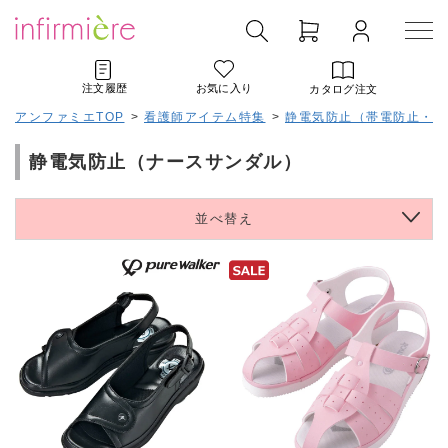
注文履歴
お気に入り
カタログ注文
アンファミエTOP
>
看護師アイテム特集
>
静電気防止（帯電防止・制
静電気防止（ナースサンダル）
並べ替え