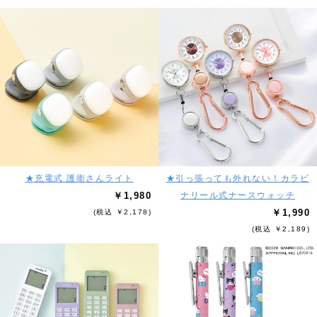
★充電式 護衛さんライト
★引っ張っても外れない！カラビ
￥1,980
ナリール式ナースウォッチ
￥1,990
(税込 ￥2,178)
(税込 ￥2,189)