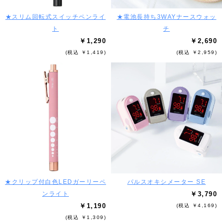
★スリム回転式スイッチペンライ
★電池長持ち3WAYナースウォッ
ト
チ
￥1,290
￥2,690
(税込 ￥1,419)
(税込 ￥2,959)
★クリップ付白色LEDガーリーペ
パルスオキシメーター SE
ンライト
￥3,790
￥1,190
(税込 ￥4,169)
(税込 ￥1,309)