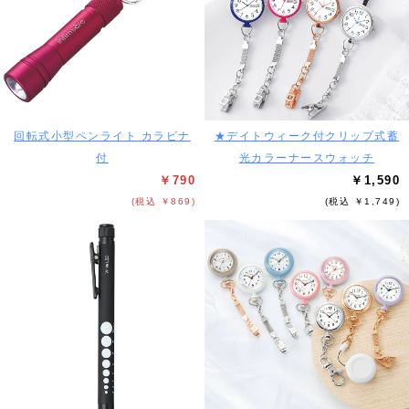
回転式小型ペンライト カラビナ
★デイトウィーク付クリップ式蓄
付
光カラーナースウォッチ
￥790
￥1,590
(税込 ￥869)
(税込 ￥1,749)