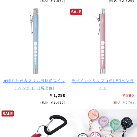
(税込 ￥1,859)
(税込 ￥2,629)
★瞳孔計付きスリム回転式スイッ
デザインクリップ白色LEDペンラ
チペンライト(高演色)
イト
￥1,290
￥890
(税込 ￥1,419)
(税込 ￥979)