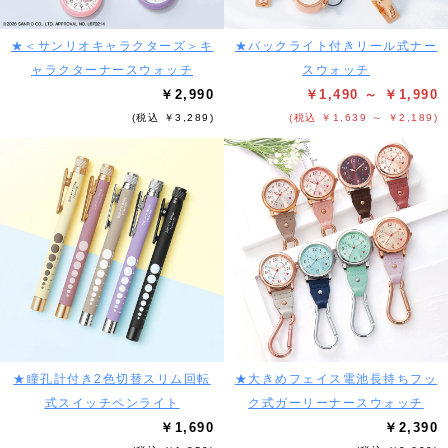
★＜サンリオキャラクターズ＞キ
★バックライト付きリール式ナー
ャラクターナースウォッチ
スウォッチ
￥2,990
￥1,490 ～ ￥1,990
(税込 ￥3,289)
(税込 ￥1,639 ～ ￥2,189)
★瞳孔計付き2色切替スリム回転
★大きめフェイス電池長持ちフッ
式スイッチペンライト
ク式ガーリーナースウォッチ
￥1,690
￥2,390