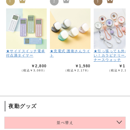
1
2
3
★サイドスイッチ電卓
★充電式 護衛さんライ
★引っ張っても外れ
付点滴タイマー
ト
い！カラビナリール
ナースウォッチ
￥2,800
￥1,980
￥1,9
（税込￥3,080）
（税込￥2,178）
（税込￥2,18
夜勤グッズ
並べ替え