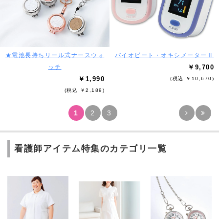
★電池長持ちリール式ナースウォ
バイオビート・オキシメーターⅡ
ッチ
￥9,700
￥1,990
(税込 ￥10,670)
(税込 ￥2,189)
1
2
3
看護師アイテム特集のカテゴリ一覧