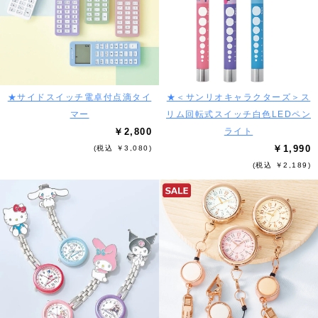
★サイドスイッチ電卓付点滴タイ
★＜サンリオキャラクターズ＞ス
マー
リム回転式スイッチ白色LEDペン
￥2,800
ライト
￥1,990
(税込 ￥3,080)
(税込 ￥2,189)