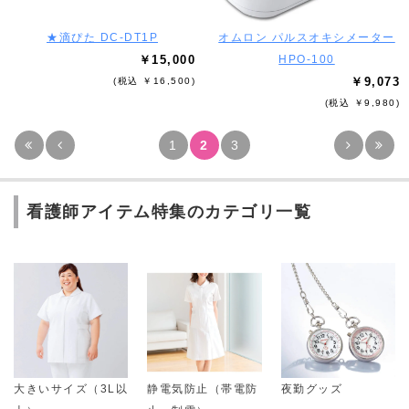
★滴ぴた DC-DT1P
オムロン パルスオキシメーター
￥15,000
HPO-100
￥9,073
(税込 ￥16,500)
(税込 ￥9,980)
1
2
3
看護師アイテム特集のカテゴリ一覧
大きいサイズ（3L以
静電気防止（帯電防
夜勤グッズ