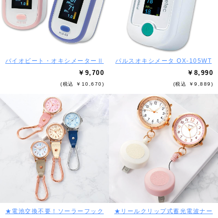
バイオビート・オキシメーターⅡ
パルスオキシメータ OX-105WT
￥9,700
￥8,990
(税込 ￥10,670)
(税込 ￥9,889)
★電池交換不要！ソーラーフック
★リールクリップ式蓄光電波ナー