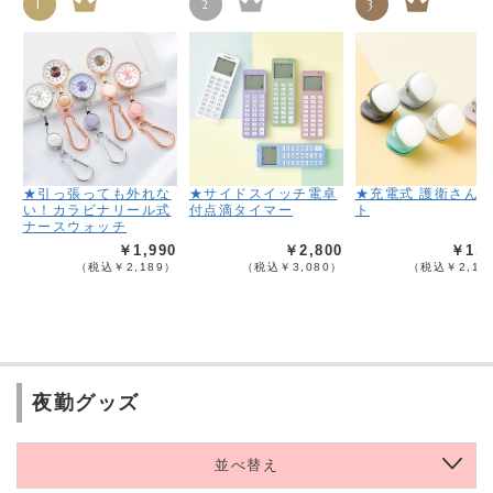
1
2
3
★引っ張っても外れな
★サイドスイッチ電卓
★充電式 護衛さん
い！カラビナリール式
付点滴タイマー
ト
ナースウォッチ
￥1,990
￥2,800
￥1,9
（税込￥2,189）
（税込￥3,080）
（税込￥2,17
夜勤グッズ
並べ替え