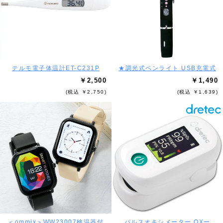
テルモ電子体温計ET-C231P
★調光式ペンライト USB充電式
￥2,500
￥1,490
(税込 ￥2,750)
(税込 ￥1,639)
＜ommix＞WW23007検温器付
パルスオキシメーター OXー