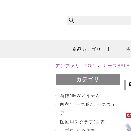
商品カテゴリ
特
アンファミエTOP
>
ナースSAL
カテゴリ
・
新作NEWアイテム
・
白衣/ナース服/ナースウェ
ア
・
医療用スクラブ(白衣)
・
エプロン/予防衣