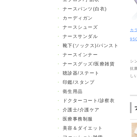
・
ナースパンツ(白衣)
・
カーディガン
・
ナースシューズ
カ
・
ナースサンダル
95
・
靴下(ソックス)/パンスト
・
ナースインナー
シ
・
ナースグッズ/医療雑貨
抗
・
聴診器/ステート
し
・
印鑑/スタンプ
・
衛生用品
・
ドクターコート/診察衣
・
介護士/介護ケア
・
医療事務制服
・
美容＆ダイエット