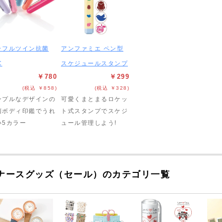
ラフルツイン抗菌
アンファミエ ペン型
C
スケジュールスタンプ
￥780
￥299
(税込 ￥858)
(税込 ￥328)
ンプルなデザインの
可愛くまとまるロケッ
菌ボディ印鑑でうれ
ト式スタンプでスケジ
い5カラー
ュール管理しよう!
ナースグッズ（セール）のカテゴリ一覧