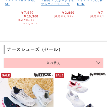
＜ナイキ＞AIR MAX
＜moz＞ スポーティダ
＜ナイキ＞JOURNE
SC
ブルエアーシューズ
RUN
￥7,990 ～
￥2,990
￥7,9
￥10,300
（税込￥3,289）
（税込￥8,78
（税込￥8,789 ～
￥11,330）
ナースシューズ（セール）
並べ替え