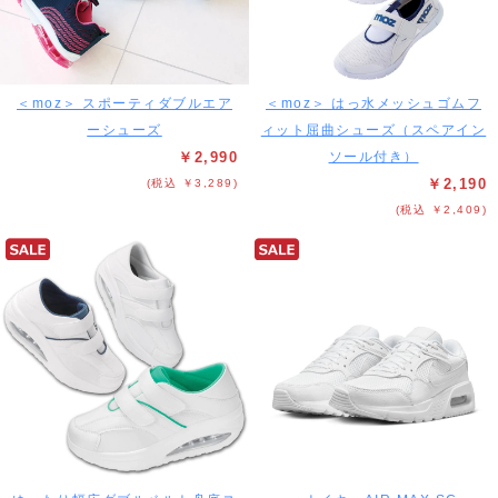
＜moz＞ スポーティダブルエア
＜moz＞ はっ水メッシュゴムフ
ーシューズ
ィット屈曲シューズ（スペアイン
￥2,990
ソール付き）
￥2,190
(税込 ￥3,289)
(税込 ￥2,409)