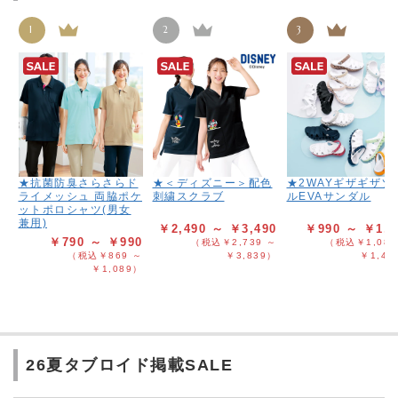
1
2
3
★抗菌防臭さらさらド
★＜ディズニー＞配色
★2WAYギザギザソ
ライメッシュ 両脇ポケ
刺繍スクラブ
ルEVAサンダル
ットポロシャツ(男女
兼用)
￥2,490 ～ ￥3,490
￥990 ～ ￥1,2
￥790 ～ ￥990
（税込￥2,739 ～
（税込￥1,089
（税込￥869 ～
￥3,839）
￥1,41
￥1,089）
26夏タブロイド掲載SALE