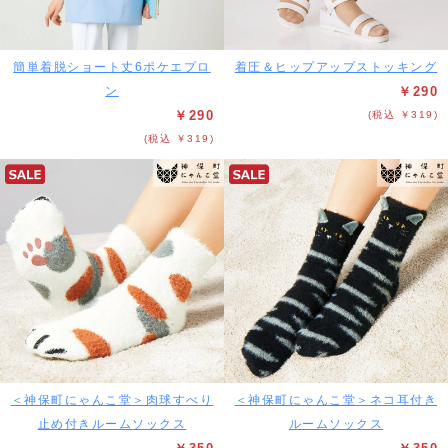
簡単着脱ショート丈6ポケエプロ
着圧＆ヒップアップストッキング
ン
￥290
￥290
(税込 ￥319)
(税込 ￥319)
＜神保町にゃんこ堂＞肉球すべり
＜神保町にゃんこ堂＞ネコ耳付き
止め付きルームソックス
ルームソックス