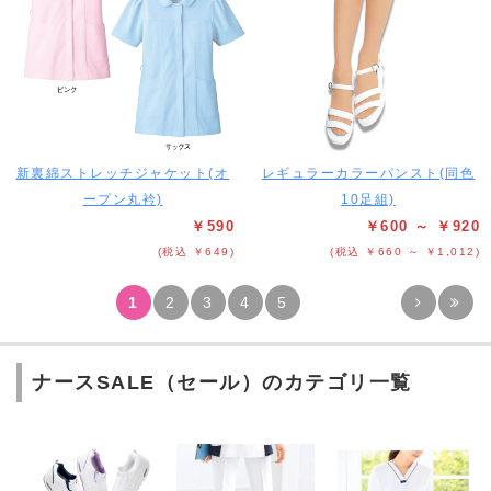
新裏綿ストレッチジャケット(オ
レギュラーカラーパンスト(同色
ープン丸衿)
10足組)
￥590
￥600 ～ ￥920
(税込 ￥649)
(税込 ￥660 ～ ￥1,012)
1
2
3
4
5
ナースSALE（セール）のカテゴリ一覧