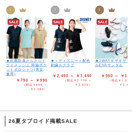
1
2
3
★抗菌防臭さらさらド
★＜ディズニー＞配色
★2WAYギザギザソ
ライメッシュ 両脇ポケ
刺繍スクラブ
ルEVAサンダル
ットポロシャツ(男女
兼用)
￥2,490 ～ ￥3,490
￥990 ～ ￥1,2
￥790 ～ ￥990
（税込￥2,739 ～
（税込￥1,089
（税込￥869 ～
￥3,839）
￥1,41
￥1,089）
26夏タブロイド掲載SALE