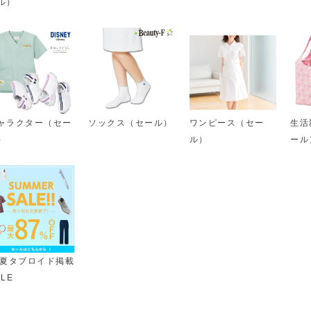
ル）
ャラクター（セー
ソックス（セール）
ワンピース（セー
生活
）
ル）
ール
6夏タブロイド掲載
ALE