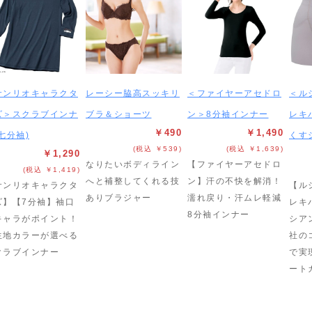
サンリオキャラクタ
レーシー脇高スッキリ
＜ファイヤーアセドロ
＜ル
ズ＞スクラブインナ
ブラ＆ショーツ
ン＞8分袖インナー
レキ
￥490
￥1,490
七分袖)
くす
(税込 ￥539)
(税込 ￥1,639)
￥1,290
なりたいボディライン
【ファイヤーアセドロ
(税込 ￥1,419)
へと補整してくれる技
ン】汗の不快を解消！
サンリオキャラクタ
【ル
ありブラジャー
濡れ戻り・汗ムレ軽減
ズ】【7分袖】袖口
レキ
8分袖インナー
キャラがポイント！
シア
生地カラーが選べる
社の
クラブインナー
で実
ート