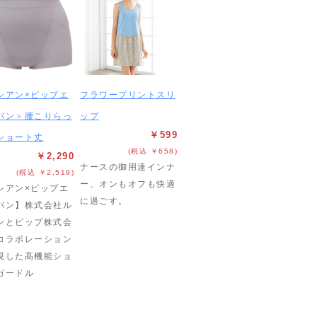
シアン×ピップエ
フラワープリントスリ
バン＞腰こりらっ
ップ
￥599
ショート丈
(税込 ￥658)
￥2,290
ナースの御用達インナ
(税込 ￥2,519)
ー、オンもオフも快適
シアン×ピップエ
に過ごす。
バン】株式会社ル
ンとピップ株式会
コラボレーション
現した高機能ショ
ガードル