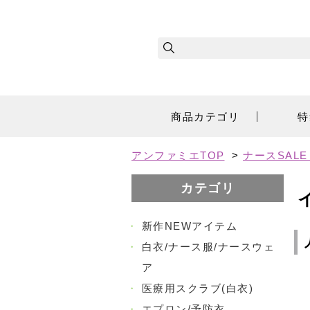
商品カテゴリ
特
アンファミエTOP
>
ナースSAL
カテゴリ
・
新作NEWアイテム
・
白衣/ナース服/ナースウェ
ア
・
医療用スクラブ(白衣)
・
エプロン/予防衣