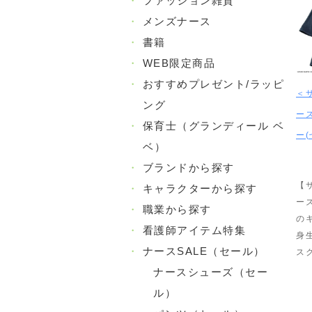
・
ファッション雑貨
・
メンズナース
・
書籍
・
WEB限定商品
・
おすすめプレゼント/ラッピ
＜
ング
ー
・
保育士（グランディール ベ
ー(
ベ）
・
ブランドから探す
【
・
キャラクターから探す
ー
・
職業から探す
の
・
看護師アイテム特集
身
・
ナースSALE（セール）
ス
ナースシューズ（セー
ル）