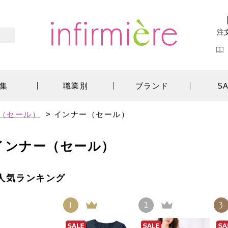
注
集
職業別
ブランド
S
E（セール）
>
インナー（セール）
インナー（セール）
人気ランキング
1
2
3