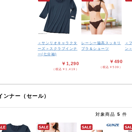
＜サンリオキャラクタ
レーシー脇高スッキリ
＜
ーズ＞スクラブインナ
ブラ＆ショーツ
ン
ー(七分袖)
￥490
￥1,290
（税込￥539）
（税込￥1,419）
インナー（セール）
対象商品
5
件