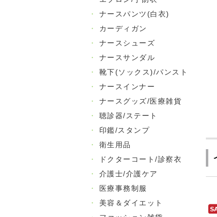
・
ナースパンツ(白衣)
・
カーディガン
・
ナースシューズ
・
ナースサンダル
・
靴下(ソックス)/パンスト
・
ナースインナー
・
ナースグッズ/医療雑貨
・
聴診器/ステート
・
印鑑/スタンプ
・
衛生用品
・
ドクターコート/診察衣
・
介護士/介護ケア
・
医療事務制服
・
美容＆ダイエット