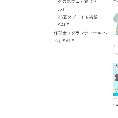
ー
その他ウェア類（セー
ル）
26夏タブロイド掲載
SALE
・
保育士（グランディール ベ
ベ）SALE
キ
ル
2
S