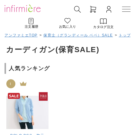
注文履歴
お気に入り
カタログ注文
アンファミエTOP
>
保育士（グランディール ベベ）SALE
>
トップス(
カーディガン(保育SALE)
人気ランキング
1