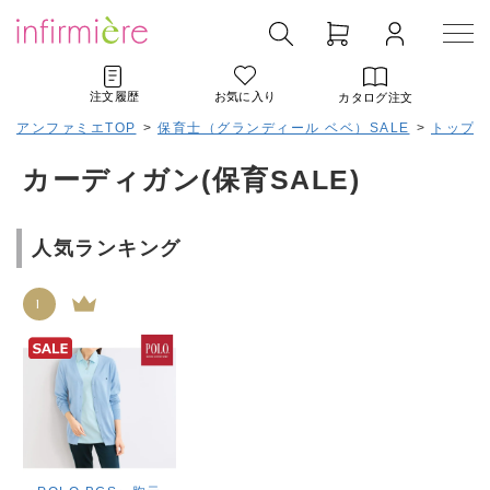
注文履歴
お気に入り
カタログ注文
アンファミエTOP
>
保育士（グランディール ベベ）SALE
>
トップス(
カーディガン(保育SALE)
人気ランキング
1