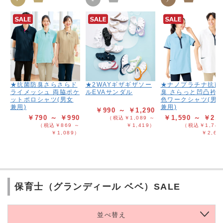
★抗菌防臭さらさらド
★2WAYギザギザソー
★ナノプラチナ抗菌
ライメッシュ 両脇ポケ
ルEVAサンダル
臭 さらっと凹凸衿
ットポロシャツ(男女
色ワークシャツ(男
兼用)
兼用)
￥990 ～ ￥1,290
￥790 ～ ￥990
￥1,590 ～ ￥2,3
（税込￥1,089 ～
（税込￥869 ～
￥1,419）
（税込￥1,749
￥1,089）
￥2,62
保育士（グランディール ベベ）SALE
並べ替え