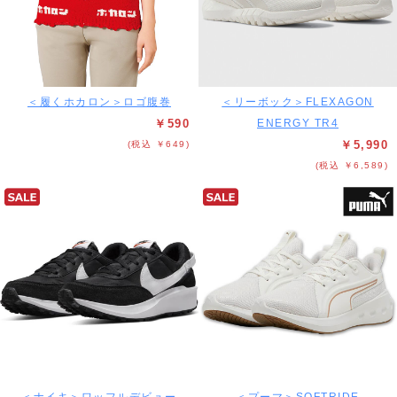
＜履くホカロン＞ロゴ腹巻
＜リーボック＞FLEXAGON
￥590
ENERGY TR4
￥5,990
(税込 ￥649)
(税込 ￥6,589)