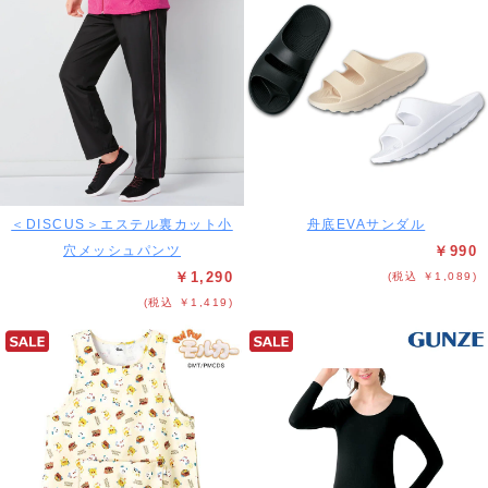
＜DISCUS＞エステル裏カット小
舟底EVAサンダル
穴メッシュパンツ
￥990
￥1,290
(税込 ￥1,089)
(税込 ￥1,419)