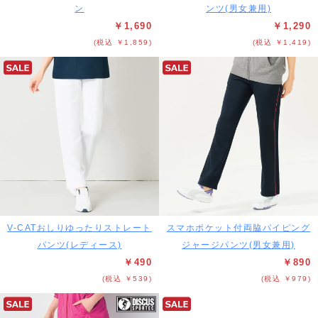
ン
ンツ(男女兼用)
￥1,690
￥1,290
(税込 ￥1,859)
(税込 ￥1,419)
V-CATおしりゆったりストレート
スマホポケット付両脇パイピング
パンツ(レディース)
ジャージパンツ(男女兼用)
￥490
￥890
(税込 ￥539)
(税込 ￥979)