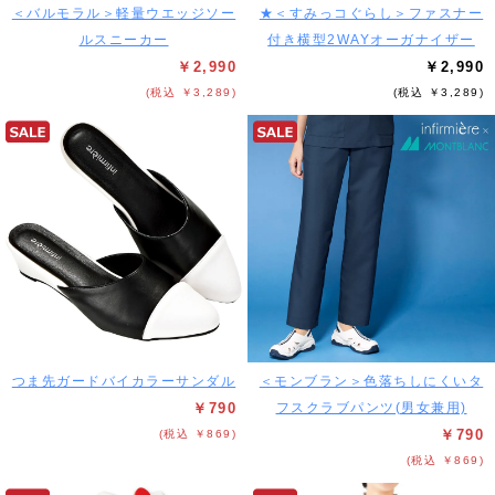
＜バルモラル＞軽量ウエッジソー
★＜すみっコぐらし＞ファスナー
ルスニーカー
付き横型2WAYオーガナイザー
￥2,990
￥2,990
(税込 ￥3,289)
(税込 ￥3,289)
つま先ガードバイカラーサンダル
＜モンブラン＞色落ちしにくいタ
￥790
フスクラブパンツ(男女兼用)
￥790
(税込 ￥869)
(税込 ￥869)