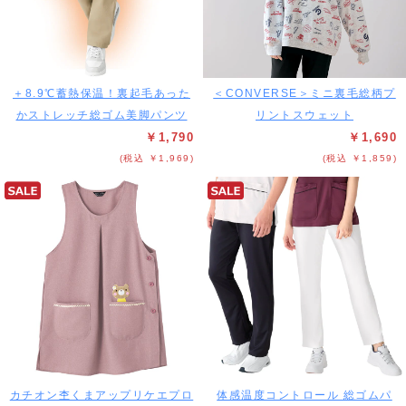
＋8.9℃蓄熱保温！裏起毛あった
＜CONVERSE＞ミニ裏毛総柄プ
かストレッチ総ゴム美脚パンツ
リントスウェット
￥1,790
￥1,690
(税込 ￥1,969)
(税込 ￥1,859)
カチオン杢くまアップリケエプロ
体感温度コントロール 総ゴムパ