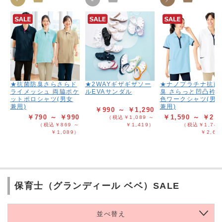
★抗菌防臭さらさらド
★2WAYギザギザソー
★ナノプラチナ抗菌
ライメッシュ 両脇ポケ
ルEVAサンダル
臭 さらっと凹凸衿
ットポロシャツ(男女
色ワークシャツ(男
兼用)
兼用)
￥990 ～ ￥1,290
￥790 ～ ￥990
￥1,590 ～ ￥2,3
（税込￥1,089 ～
（税込￥869 ～
￥1,419）
（税込￥1,749
￥1,089）
￥2,62
保育士（グランディール ベベ）SALE
並べ替え