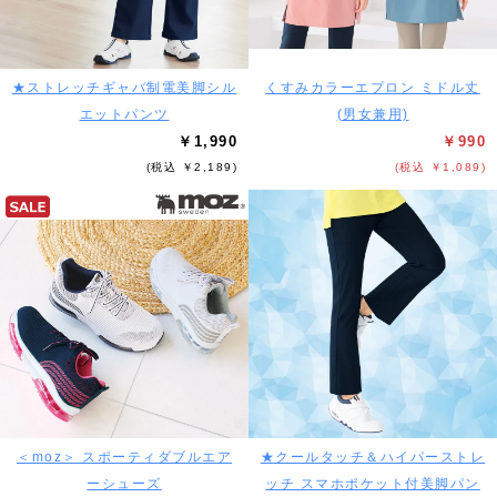
★ストレッチギャバ制電美脚シル
くすみカラーエプロン ミドル丈
エットパンツ
(男女兼用)
￥1,990
￥990
(税込 ￥2,189)
(税込 ￥1,089)
＜moz＞ スポーティダブルエア
★クールタッチ＆ハイパーストレ
ーシューズ
ッチ スマホポケット付美脚パン