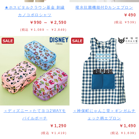
★ホスピタルクラウン基金 刺繍
撥水抗菌機能付Dカンエプロン
カノコポロシャツ
￥490
￥990 ～ ￥2,590
(税込 ￥539)
(税込 ￥1,089 ～ ￥2,849)
＜ディズニー＞たてヨコ2WAYモ
＜神保町にゃんこ堂＞ギンガムチ
バイルポーチ
ェック柄エプロン
￥1,290
￥1,490
(税込 ￥1,419)
(税込 ￥1,639)