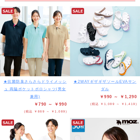
★抗菌防臭さらさらドライメッシ
★2WAYギザギザソールEVAサン
ュ 両脇ポケットポロシャツ(男女
ダル
兼用)
￥990 ～ ￥1,290
￥790 ～ ￥990
(税込 ￥1,089 ～ ￥1,419)
(税込 ￥869 ～ ￥1,089)