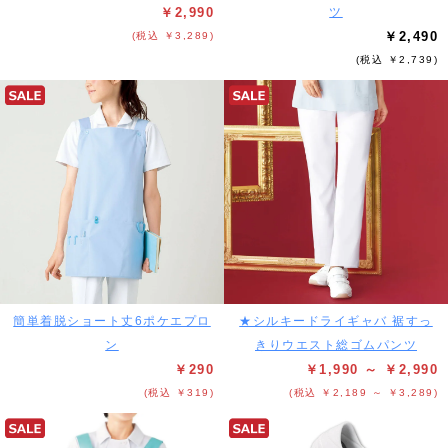
￥2,990
ツ
￥2,490
(税込 ￥3,289)
(税込 ￥2,739)
簡単着脱ショート丈6ポケエプロ
★シルキードライギャバ 裾すっ
ン
きりウエスト総ゴムパンツ
￥290
￥1,990 ～ ￥2,990
(税込 ￥319)
(税込 ￥2,189 ～ ￥3,289)