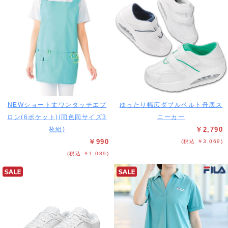
NEWショート丈ワンタッチエプ
ゆったり幅広ダブルベルト舟底ス
ロン(6ポケット)(同色同サイズ3
ニーカー
枚組)
￥2,790
￥990
(税込 ￥3,069)
(税込 ￥1,089)