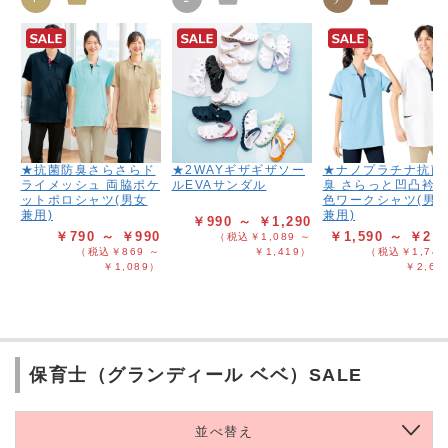
★抗菌防臭さらさらド
★2WAYギザギザソー
★ナノプラチナ抗菌
ライメッシュ 両脇ポケ
ルEVAサンダル
臭 さらっと凹凸衿
ットポロシャツ(男女
色ワークシャツ(男
兼用)
兼用)
￥990 ～ ￥1,290
￥790 ～ ￥990
￥1,590 ～ ￥2,3
（税込￥1,089 ～
（税込￥869 ～
￥1,419）
（税込￥1,749
￥1,089）
￥2,62
保育士（グランディール ベベ）SALE
並べ替え