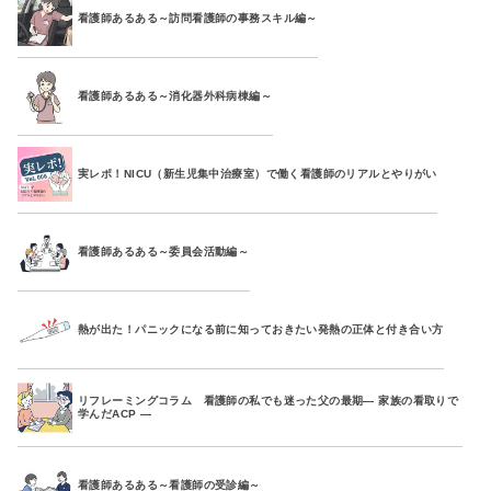
看護師あるある～訪問看護師の事務スキル編～
看護師あるある～消化器外科病棟編～
実レポ！NICU（新生児集中治療室）で働く看護師のリアルとやりがい
看護師あるある～委員会活動編～
熱が出た！パニックになる前に知っておきたい発熱の正体と付き合い方
リフレーミングコラム 看護師の私でも迷った父の最期― 家族の看取りで
学んだACP ―
看護師あるある～看護師の受診編～