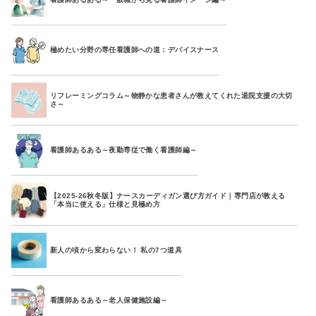
極めたい分野の専任看護師への道：デバイスナース
リフレーミングコラム～物静かな患者さんが教えてくれた退院支援の大切
さ～
看護師あるある～夜勤専従で働く看護師編～
【2025-26秋冬版】ナースカーディガン選び方ガイド｜専門店が教える
「本当に使える」仕様と見極め方
新人の頃から変わらない！ 私の7つ道具
看護師あるある～老人保健施設編～