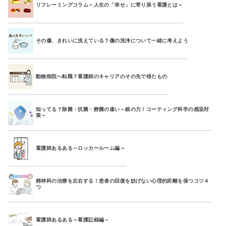
リフレーミングコラム～人生の「幸せ」に寄り添う看護とは～
その傷、きれいに洗えている？傷の洗浄について一緒に考えよう
動物病院へ転職？看護師のキャリアのその先で得たもの
知ってる？除菌・抗菌・静菌の違い～銀の力！コーティング科学の感染対
策～
看護師あるある～ロッカールーム編～
精神科の治療を左右する！患者の回復を妨げない心理的距離を保つコツ４
つ
看護師あるある～看護記録編～