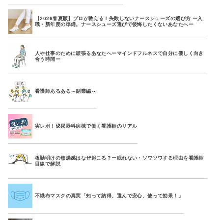
【2026春夏版】プロが教える！失敗しないナースシューズの選び方 ー入
職・新年度の準備。ナースシューズ選びで後悔したくないあなたへー
人や仕事のために頑張るあなたへーマインドフルネスで自分に優しく向き
合う時間ー
看護師あるある～副業編～
実レポ！泌尿器科病棟で働く看護師のリアル
夜勤明けの焦燥感はなぜ起こる？ー眠れない・ソワソワする理由を看護師
目線で解説
不織布マスクの真実「知って納得、選んで安心、使って効果！」