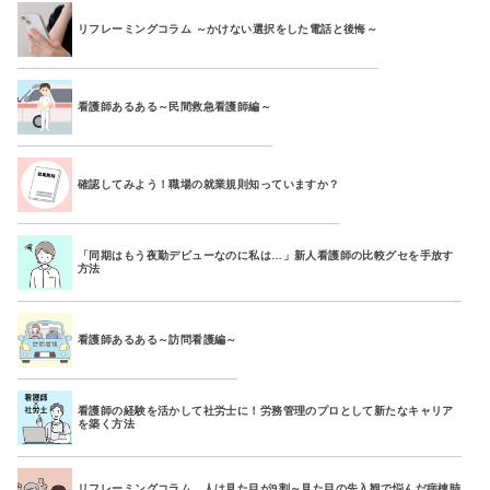
リフレーミングコラム ～かけない選択をした電話と後悔～
看護師あるある～民間救急看護師編～
確認してみよう！職場の就業規則知っていますか？
「同期はもう夜勤デビューなのに私は…」新人看護師の比較グセを手放す
方法
看護師あるある～訪問看護編～
看護師の経験を活かして社労士に！労務管理のプロとして新たなキャリア
を築く方法
リフレーミングコラム 人は見た目が9割～見た目の先入観で悩んだ病棟時