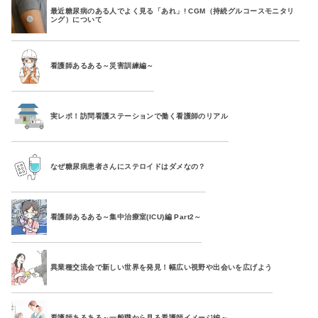
最近糖尿病のある人でよく見る「あれ」! CGM（持続グルコースモニタリ
ング）について
看護師あるある～災害訓練編～
実レポ！訪問看護ステーションで働く看護師のリアル
なぜ糖尿病患者さんにステロイドはダメなの？
看護師あるある～集中治療室(ICU)編 Part2～
異業種交流会で新しい世界を発見！幅広い視野や出会いを広げよう
看護師あるある～一般職から見る看護師イメージ編～