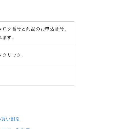
タログ番号と商品のお申込番号、
れます。
をクリック。
め買い割引