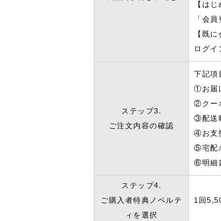
【はじ
「会員
【既に
ログイ
下記項
①お届
②クー
ステップ3.
③配送
ご注文内容の確認
④お支
⑤宅配
⑥明細
ステップ4.
ご購入者特典ノベルテ
1回5,
ィを選択