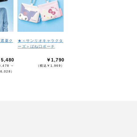
ボ遮夏ク
★＜サンリオキャラクタ
ーズ＞ばね口ポーチ
5,480
￥1,790
,478 ～
（税込￥1,969）
6,028）