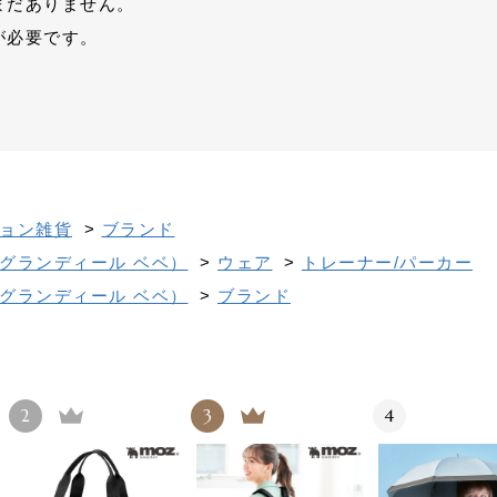
まだありません。
が必要です。
ョン雑貨
>
ブランド
グランディール ベベ）
>
ウェア
>
トレーナー/パーカー
グランディール ベベ）
>
ブランド
2
3
4