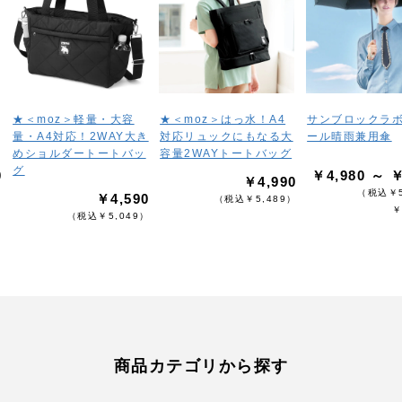
★＜moz＞軽量・大容
★＜moz＞はっ水！A4
サンブロックラ
量・A4対応！2WAY大き
対応リュックにもなる大
ール晴雨兼用傘
めショルダートートバッ
容量2WAYトートバッグ
グ
0
￥4,980 ～ ￥
￥4,990
）
（税込￥5
￥4,590
（税込￥5,489）
￥
（税込￥5,049）
商品カテゴリから探す