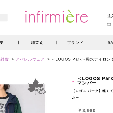
注
集
職業別
ブランド
S
ン雑貨
>
アパレルウェア
>
＜LOGOS Park＞撥水ナイ
＜LOGOS P
マンパー
【ロゴス パーク】軽く
カー
￥3,980