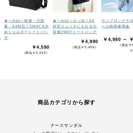
★＜moz＞軽量・大容
★＜moz＞はっ水！A4
サンブロックラ
量・A4対応！2WAY大き
対応リュックにもなる大
ール晴雨兼用傘
めショルダートートバッ
容量2WAYトートバッグ
グ
0
￥4,980 ～ ￥
￥4,990
）
（税込￥5
￥4,590
（税込￥5,489）
￥
（税込￥5,049）
商品カテゴリから探す
ナースサンダル