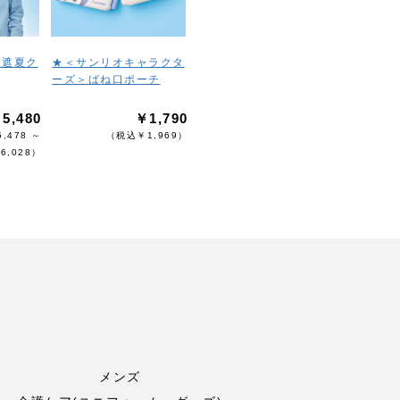
ボ遮夏ク
★＜サンリオキャラクタ
ーズ＞ばね口ポーチ
5,480
￥1,790
,478 ～
（税込￥1,969）
6,028）
メンズ