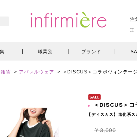
注
集
職業別
ブランド
S
ン雑貨
>
アパレルウェア
>
＜DISCUS＞コラボヴィンテー
＜DISCUS＞
【ディスカス】進化系ス
￥3,000