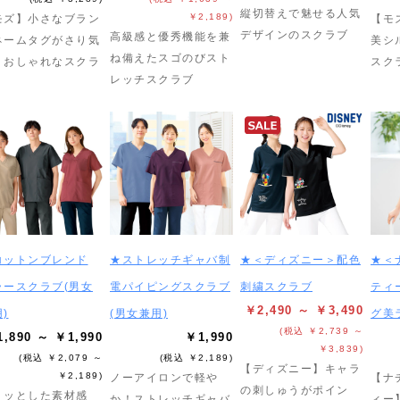
縦切替えで魅せる人気
￥2,189)
モズ】小さなブラン
【モ
デザインのスクラブ
高級感と優秀機能を兼
ネームタグがさり気
美シ
ね備えたスゴのびスト
くおしゃれなスクラ
スク
レッチスクラブ
コットンブレンド
★ストレッチギャバ制
★＜ディズニー＞配色
★＜
ラースクラブ(男女
電パイピングスクラブ
刺繍スクラブ
ティ
￥2,490 ～ ￥3,490
)
(男女兼用)
グ美
(税込 ￥2,739 ～
,890 ～ ￥1,990
￥1,990
￥3,839)
(税込 ￥2,079 ～
(税込 ￥2,189)
【ディズニー】キャラ
￥2,189)
ノーアイロンで軽や
【ナ
の刺しゅうがポイン
リッとした素材感
か！ストレッチギャバ
ィー