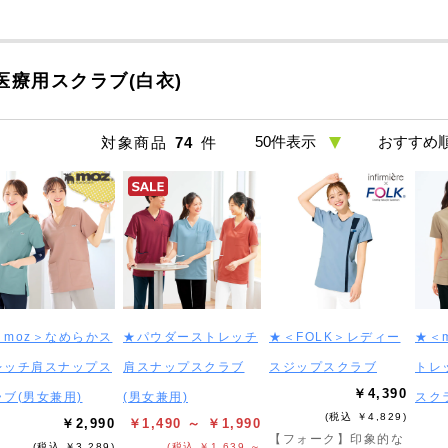
医療用スクラブ(白衣)
対象商品
74
件
＜moz＞なめらかス
★パウダーストレッチ
★＜FOLK＞レディー
★＜
レッチ肩スナップス
肩スナップスクラブ
スジップスクラブ
トレ
￥4,390
ラブ(男女兼用)
(男女兼用)
スク
(税込 ￥4,829)
￥2,990
￥1,490 ～ ￥1,990
【フォーク】印象的な
(税込 ￥3,289)
(税込 ￥1,639 ～