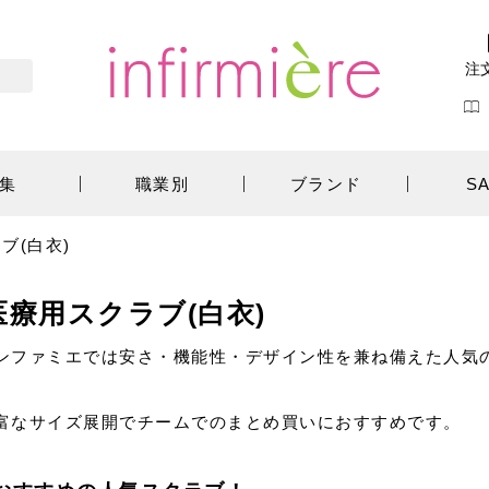
注
集
職業別
ブランド
S
ブ(白衣)
医療用スクラブ(白衣)
ンファミエでは安さ・機能性・デザイン性を兼ね備えた人気
。
富なサイズ展開でチームでのまとめ買いにおすすめです。