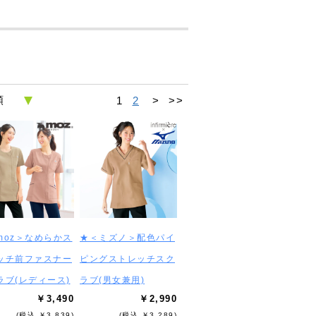
1
2
>
>>
moz＞なめらかス
★＜ミズノ＞配色パイ
ッチ前ファスナー
ピングストレッチスク
ラブ(レディース)
ラブ(男女兼用)
￥3,490
￥2,990
(税込 ￥3,839)
(税込 ￥3,289)