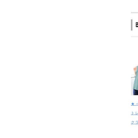
★
ト
ク