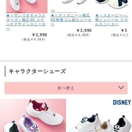
★＜サンリオキャラク
★＜ディズニー＞幅広
★＜スヌーピー＞高
ターズ＞幅広4E ステ
4E軽量ゴム紐スニーカ
発インソール クロ
ッチデザインスニーカ
ー
ムスニーカー
ー
￥3,990
￥3,9
￥3,990
（税込￥4,389）
（税込￥4,38
（税込￥4,389）
キャラクターシューズ
並べ替え