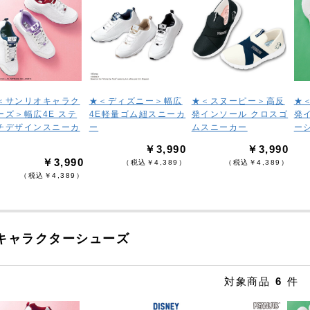
＜サンリオキャラク
★＜ディズニー＞幅広
★＜スヌーピー＞高反
★
ーズ＞幅広4E ステ
4E軽量ゴム紐スニーカ
発インソール クロスゴ
発
チデザインスニーカ
ー
ムスニーカー
ー
￥3,990
￥3,990
￥3,990
（税込￥4,389）
（税込￥4,389）
（税込￥4,389）
キャラクターシューズ
対象商品
6
件