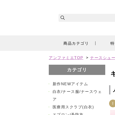
商品カテゴリ
特
アンファミエTOP
>
ナースシュ
カテゴリ
・
新作NEWアイテム
・
白衣/ナース服/ナースウェ
ア
1
・
医療用スクラブ(白衣)
・
エプロン/予防衣