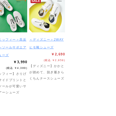
ミッフィー＞高反
＜ディズニー＞2WAY
ンソールサボエア
ヒモ靴シューズ
￥2,690
ューズ
(税込 ￥2,959)
￥3,990
【ディズニー】かかと
(税込 ￥4,389)
が踏めて、脱ぎ履きら
ッフィー】さりげ
くちんナースシューズ
サイドプリントと
ソールが可愛いサ
アーシューズ