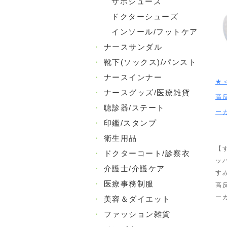
サボシューズ
ドクターシューズ
インソール/フットケア
・
ナースサンダル
・
靴下(ソックス)/パンスト
・
ナースインナー
★
・
ナースグッズ/医療雑貨
高
・
聴診器/ステート
ー
・
印鑑/スタンプ
・
衛生用品
【
・
ドクターコート/診察衣
ッ
・
介護士/介護ケア
す
・
医療事務制服
高
ー
・
美容＆ダイエット
・
ファッション雑貨