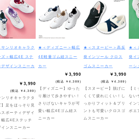
＜サンリオキャラク
★＜ディズニー＞幅広
★＜スヌーピー＞高反
★＜
ーズ＞幅広4E ステ
4E軽量ゴム紐スニー
発インソール クロス
発イ
チデザインスニーカ
カー
ゴムスニーカー
ーシ
￥3,990
￥3,990
(税込 ￥4,389)
(税込 ￥4,389)
￥3,990
【ディズニー】ゆった
【スヌーピー】脱げに
【ミ
(税込 ￥4,389)
り履けて歩きやすい！
くくて疲れにくい！し
ない
サンリオキャラクタ
さりげないキャラが可
っかりフィット＆プリ
イン
ズ】足をほっそり見
愛い幅広4Eゴム紐ス
ントも可愛いクロスゴ
ボエ
るスポーティデザイ
ニーカー
ムスニーカー
！幅広4Eステッチ
ザインスニーカー