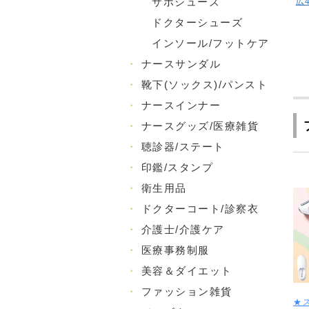
サボシューズ
広4
ドクターシューズ
インソール/フットケア
・
ナースサンダル
・
靴下(ソックス)/パンスト
・
ナースインナー
・
ナースグッズ/医療雑貨
・
聴診器/ステート
・
印鑑/スタンプ
・
衛生用品
・
ドクターコート/診察衣
・
介護士/介護ケア
・
医療事務制服
・
美容＆ダイエット
・
ファッション雑貨
★