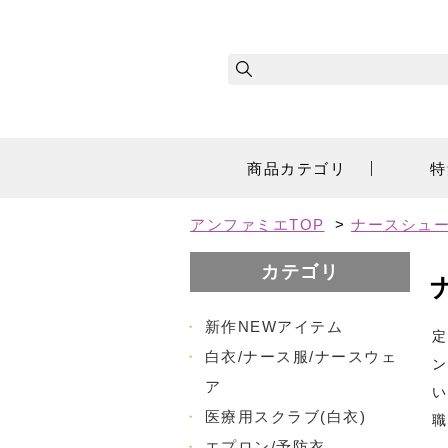
商品カテゴリ
特
アンファミエTOP
>
ナースシュ
カテゴリ
・
新作NEWアイテム
定
・
白衣/ナース服/ナースウェ
ン
ア
い
・
医療用スクラブ(白衣)
職
・
エプロン/予防衣