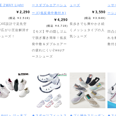
E 2WAY Light
ースダブルエアーシュ
ューズ
ッサ
￥2,290
￥3,590
ーズ(低反発中敷付き)
ーシ
(税込 ￥2,519)
(税込 ￥3,949)
￥4,290
広4E設計で足先空
長歩きでも爽やかさ続
(税込 ￥4,719)
が広がり圧迫解消す
くメッシュタイプの人
【モズ】甲の隠しゴム
凹凸
シューズ！
気シューズ
で脱ぎ履き簡単！低反
れを
発中敷＆ダブルエアー
敷付
の疲れにくい2wayナ
ースシューズ
moz＞ はっ水ゴ
★スポーツフィットス
★ゴム編みスリッポン
★ス