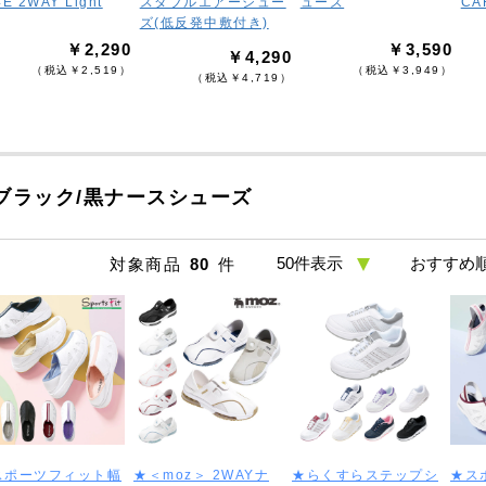
E 2WAY Light
スダブルエアーシュー
ューズ
CA
ズ(低反発中敷付き)
￥2,290
￥3,590
￥4,290
（税込￥2,519）
（税込￥3,949）
（税込￥4,719）
ブラック/黒ナースシューズ
対象商品
80
件
スポーツフィット幅
★＜moz＞ 2WAYナ
★らくすらステップシ
★ス