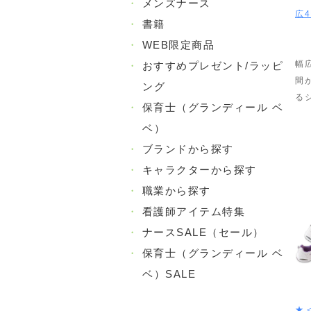
・
メンズナース
広4
・
書籍
・
WEB限定商品
幅
・
おすすめプレゼント/ラッピ
間
ング
る
・
保育士（グランディール ベ
ベ）
・
ブランドから探す
・
キャラクターから探す
・
職業から探す
・
看護師アイテム特集
・
ナースSALE（セール）
・
保育士（グランディール ベ
ベ）SALE
★＜