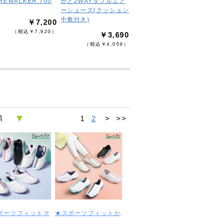
REWALKER 700
かと2WAYダブルエア
ーシューズ(クッション
中敷付き)
￥7,200
（税込￥7,920）
￥3,690
（税込￥4,059）
1
2
>
>>
ポーツフィットマ
★スポーツフィットか