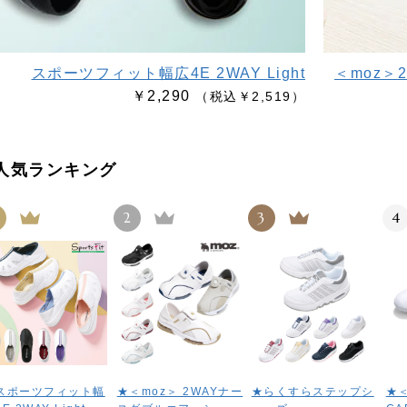
スポーツフィット幅広4E 2WAY Light
＜moz＞
￥2,290
（税込￥2,519）
人気ランキング
2
3
4
スポーツフィット幅
★＜moz＞ 2WAYナー
★らくすらステップシ
★