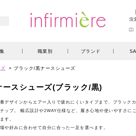
注
集
職業別
ブランド
S
ーズ
>
ブラック/黒ナースシューズ
ナースシューズ(ブラック/黒)
番デザインからエアー入りで疲れにくいタイプまで、ブラック
ナップ。 幅広設計や2WAY仕様など、履き心地や使いやすさに
ます。
場や好みに合わせて自分に合った一足を選べます。