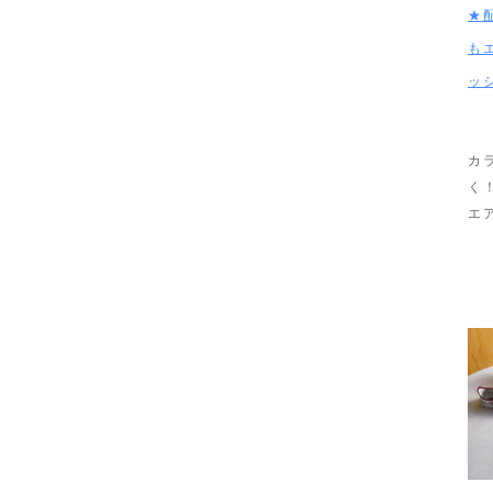
★
も
ッ
カ
く
エ