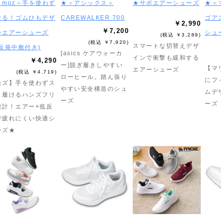
＜moz＞手を使わず
★＜アシックス＞
★サボエアーシューズ
★＜
ける！ゴムひもデザ
CAREWALKER 700
ゴア
￥2,990
￥7,200
ンエアーシューズ
シュ
(税込 ￥3,289)
(税込 ￥7,920)
スマートな切替えデザ
低反発中敷付き)
[asics ケアウォーカ
インで衝撃も緩和する
￥4,290
ー]脱ぎ履きしやすい
【マ
エアーシューズ
(税込 ￥4,719)
ローヒール。踏ん張り
にフ
モズ】手を使わずス
やすい安全構造のシュ
ムデ
と履けるハンズフリ
ーズ
ーズ
設計！エアー×低反
で疲れにくい快適シ
ーズ★