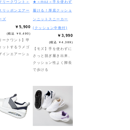
マリークワント＞
★＜moz＞手を使わず
スリッポンエアー
履ける！厚底クッショ
ーズ
ンニットスニーカー
￥5,900
(クッション中敷付)
(税込 ￥6,490)
￥3,990
リークワント】甲
(税込 ￥4,389)
ィットするラメゴ
【モズ】手を使わずに
ザインエアーシュ
さっと脱ぎ履き出来、
クッション性よく脚長
で歩ける