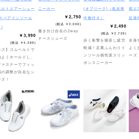
ベルトエアーシュー
ニーカー
(オブリーク)（低反発
底エ
￥2,790
(スペアインソール
中敷付き）
反発
(税込 ￥3,069)
￥2,490
)
履き分け自在の2way
(税込 ￥2,739)
￥3,990
ナースシューズ
歩く衝撃を吸収し疲労
全身
(税込 ￥4,389)
軽減！足裏ふんわりイ
よく
モズ】ゴムベルトで
ンソール個性派スリッ
ーズ
地よくホールドし、
ポンスニーカー
ファスナーでフィッ
感の調整が自在なシ
ーズ！