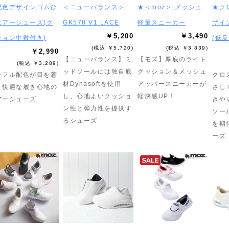
配色デザインゴムひ
＜ニューバランス＞
★＜moz＞ メッシュ
★ク
エアーシューズ(ク
GK578 V1 LACE
軽量スニーカー
ザイ
￥5,200
￥3,490
ション中敷付き)
(低
(税込 ￥5,720)
(税込 ￥3,839)
￥2,990
【ニューバランス】ミ
【モズ】厚底のライト
(税込 ￥3,289)
ッドソールには独自底
クッション＆メッシュ
ラフル配色が目を惹
クロ
材Dynasoftを使用
アッパースニーカーが
！快適な履き心地の
さし
し、心地よいクッショ
軽快感UP！
アーシューズ
きや
ン性と弾力性を提供す
ソー
るシューズ
を期
ーズ