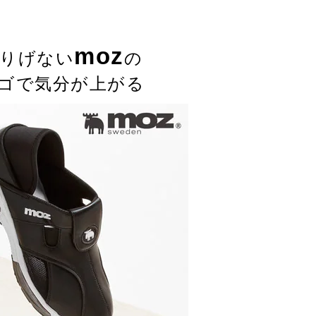
moz
りげない
の
ゴで気分が上がる