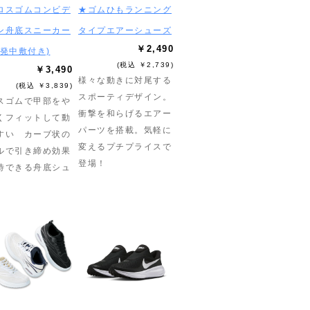
ロスゴムコンビデ
★ゴムひもランニング
ン舟底スニーカー
タイプエアーシューズ
￥2,490
反発中敷付き)
(税込 ￥2,739)
￥3,490
様々な動きに対尾する
(税込 ￥3,839)
スポーティデザイン。
スゴムで甲部をや
衝撃を和らげるエアー
くフィットして動
パーツを搭載。気軽に
すい カーブ状の
変えるプチプライスで
ルで引き締め効果
登場！
待できる舟底シュ