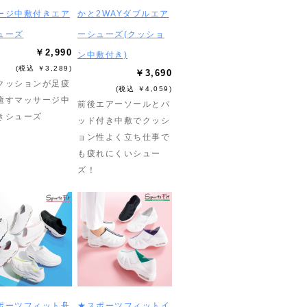
ージ中敷付きエア
かと2WAYダブルエア
ューズ
ーシューズ(クッショ
￥2,990
ン中敷付き)
(税込 ￥3,289)
￥3,690
クッションが足疲
(税込 ￥4,059)
癒すマッサージ中
前後エアーソールとパ
きシューズ
ッド付き中敷でクッシ
ョン性よく立ち仕事で
も疲れにくいシュー
ズ！
ポーツフィット舟
★スポーツフィットイ