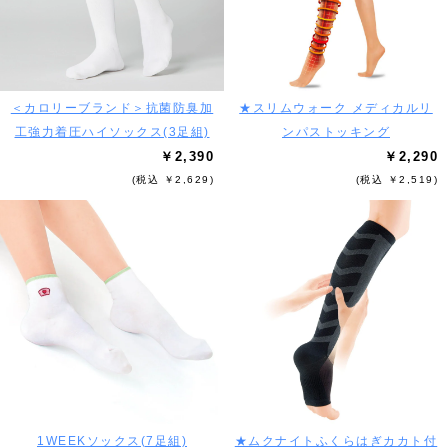
＜カロリーブランド＞抗菌防臭加
★スリムウォーク メディカルリ
工強力着圧ハイソックス(3足組)
ンパストッキング
￥2,390
￥2,290
(税込 ￥2,629)
(税込 ￥2,519)
1WEEKソックス(7足組)
★ムクナイトふくらはぎカカト付