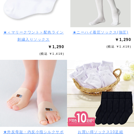
★＜マリークワント＞配色ライン
★ニーハイ着圧ソックス(強圧)
刺繍入りソックス
￥1,290
￥1,290
(税込 ￥1,419)
(税込 ￥1,419)
★外反母趾・内反小指シルクサポ
お買い得ソックス10足組