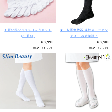
お買い得ソックス 1ヶ月セット
★一般医療機器 弾性ストッキン
(30足組)
グ むくみ対策靴下
￥3,990
￥3,500
(税込 ￥4,389)
(税込 ￥3,850)