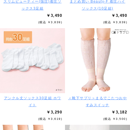
スリムビューティー(強圧)着圧ソ
まとめ買い Beauty-F 着圧ハイ
ックス3足組
ソックス(10足組)
￥3,490
￥3,490
(税込 ￥3,839)
(税込 ￥3,839)
アンクル丈ソックス30足組 ホワ
＜靴下サプリ＞まるでこたつおや
イト
すみスイッチ
￥3,290
￥3,182
(税込 ￥3,619)
(税込 ￥3,500)