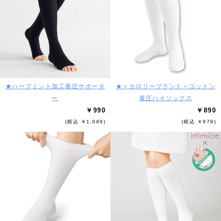
★ハーブミント加工着圧サポータ
★＜カロリーブランド＞コットン
ー
着圧ハイソックス
￥990
￥890
(税込 ￥1,089)
(税込 ￥979)