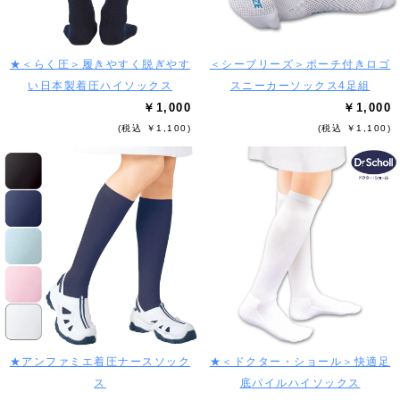
★＜らく圧＞履きやすく脱ぎやす
＜シーブリーズ＞ポーチ付きロゴ
い日本製着圧ハイソックス
スニーカーソックス4足組
￥1,000
￥1,000
(税込 ￥1,100)
(税込 ￥1,100)
★アンファミエ着圧ナースソック
★＜ドクター・ショール＞快適足
ス
底パイルハイソックス