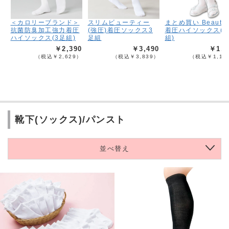
＜カロリーブランド＞
スリムビューティー
まとめ買い Beauty-
抗菌防臭加工強力着圧
(強圧)着圧ソックス3
着圧ハイソックス(3
ハイソックス(3足組)
足組
組)
￥2,390
￥3,490
￥1,0
（税込￥2,629）
（税込￥3,839）
（税込￥1,19
靴下(ソックス)/パンスト
並べ替え