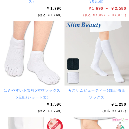
ス）
30足組)
￥1,790
￥1,690 ～ ￥2,580
(税込 ￥1,969)
(税込 ￥1,859 ～ ￥2,838)
はきやすいお買得5本指ソックス
★スリムビューティー(強圧)着圧
5足組(ショート丈)
ソックス
￥1,590
￥1,290
(税込 ￥1,749)
(税込 ￥1,419)