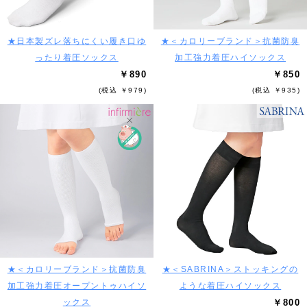
★日本製ズレ落ちにくい履き口ゆ
★＜カロリーブランド＞抗菌防臭
ったり着圧ソックス
加工強力着圧ハイソックス
￥890
￥850
(税込 ￥979)
(税込 ￥935)
★＜カロリーブランド＞抗菌防臭
★＜SABRINA＞ストッキングの
加工強力着圧オープントゥハイソ
ような着圧ハイソックス
ックス
￥800