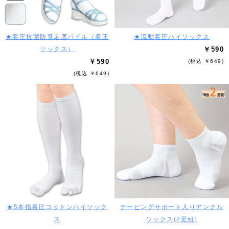
★着圧抗菌防臭足底パイル（着圧
★流動着圧ハイソックス
ソックス）
￥590
￥590
(税込 ￥649)
(税込 ￥649)
★5本指着圧コットンハイソック
テーピングサポート入りアンクル
ス
ソックス(2足組)