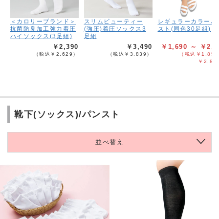
＜カロリーブランド＞
スリムビューティー
レギュラーカラーパ
抗菌防臭加工強力着圧
(強圧)着圧ソックス3
スト(同色30足組)
ハイソックス(3足組)
足組
￥2,390
￥3,490
￥1,690 ～ ￥2,5
（税込￥2,629）
（税込￥3,839）
（税込￥1,859
￥2,83
靴下(ソックス)/パンスト
並べ替え