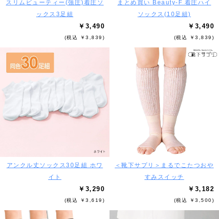
スリムビューティー(強圧)着圧ソ
まとめ買い Beauty-F 着圧ハイ
ックス3足組
ソックス(10足組)
￥3,490
￥3,490
(税込 ￥3,839)
(税込 ￥3,839)
アンクル丈ソックス30足組 ホワ
＜靴下サプリ＞まるでこたつおや
イト
すみスイッチ
￥3,290
￥3,182
(税込 ￥3,619)
(税込 ￥3,500)