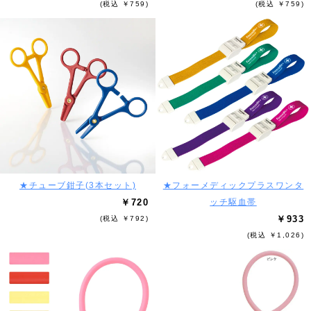
(税込 ￥759)
(税込 ￥759)
★チューブ鉗子(3本セット)
★フォーメディックプラスワンタ
￥720
ッチ駆血帯
￥933
(税込 ￥792)
(税込 ￥1,026)