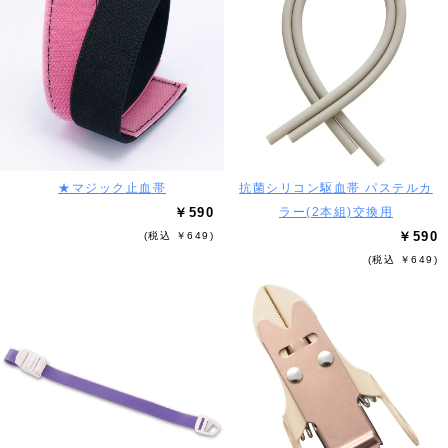
★マジック止血帯
抗菌シリコン駆血帯 パステルカ
￥590
ラー(2本組)交換用
￥590
(税込 ￥649)
(税込 ￥649)