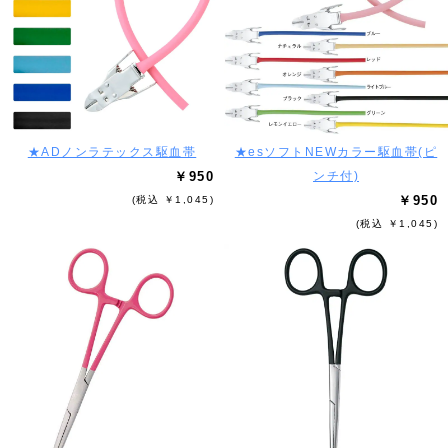
★ADノンラテックス駆血帯
★esソフトNEWカラー駆血帯(ピ
￥950
ンチ付)
￥950
(税込 ￥1,045)
(税込 ￥1,045)