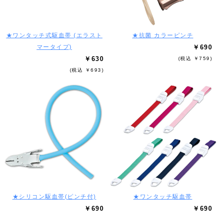
★ワンタッチ式駆血帯 (エラスト
★抗菌 カラーピンチ
マータイプ)
￥690
￥630
(税込 ￥759)
(税込 ￥693)
★シリコン駆血帯(ピンチ付)
★ワンタッチ駆血帯
￥690
￥690