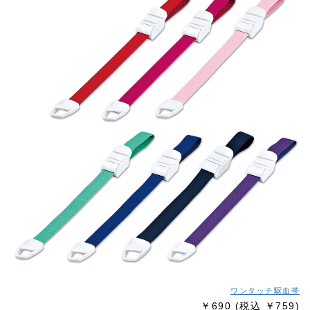
ワンタッチ駆血帯
￥690
(税込 ￥759)