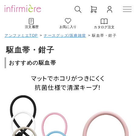
注文履歴
お気に入り
カタログ注文
アンファミエTOP
>
ナースグッズ/医療雑貨
>
駆血帯・鉗子
駆血帯・鉗子
おすすめの駆血帯
マットでホコリがつきにくく
抗菌仕様で清潔キープ！