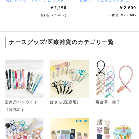
お仕事サポートアイテムセット
必需アイテム3点セット C
￥2,190
￥2,600
(税込 ￥2,409)
(税込 ￥2,860)
ナースグッズ/医療雑貨のカテゴリ一覧
医療用ペンライト
はさみ(医療用)
駆血帯・鉗子
（瞳孔計）