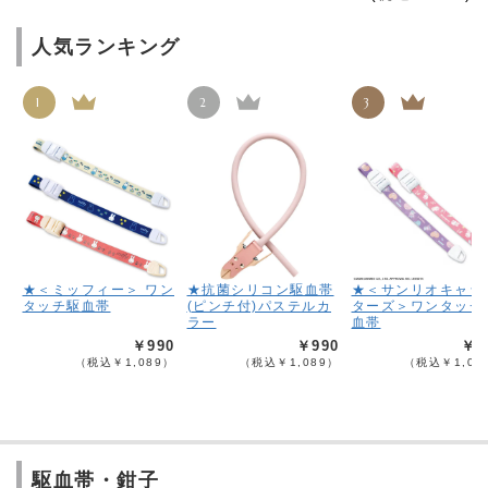
人気ランキング
1
2
3
★＜ミッフィー＞ ワン
★抗菌シリコン駆血帯
★＜サンリオキャラ
タッチ駆血帯
(ピンチ付)パステルカ
ターズ＞ワンタッチ
ラー
血帯
￥990
￥990
￥9
（税込￥1,089）
（税込￥1,089）
（税込￥1,08
駆血帯・鉗子