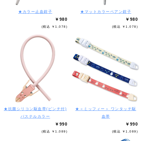
★カラー止血鉗子
★マットカラーペアン鉗子
￥980
￥980
(税込 ￥1,078)
(税込 ￥1,078)
★抗菌シリコン駆血帯(ピンチ付)
★＜ミッフィー＞ ワンタッチ駆
パステルカラー
血帯
￥990
￥990
(税込 ￥1,089)
(税込 ￥1,089)