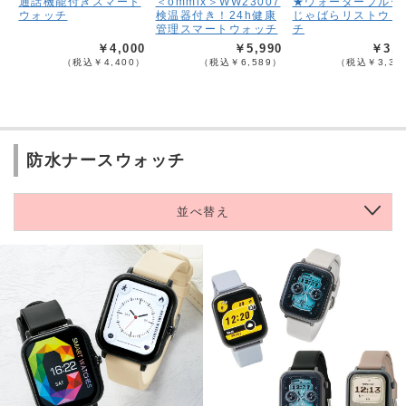
通話機能付きスマート
＜ommix＞WW23007
★ウォータープルー
ウォッチ
検温器付き！24h健康
じゃばらリストウォ
管理スマートウォッチ
チ
￥4,000
￥5,990
￥3,0
（税込￥4,400）
（税込￥6,589）
（税込￥3,30
防水ナースウォッチ
並べ替え