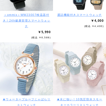
＜ommix＞WW23007検温器付
通話機能付きスマートウォッチ
き！24h健康管理スマートウォッ
￥4,000
チ
(税込 ￥4,400)
￥5,990
(税込 ￥6,589)
★ウォータープルーフじゃばらリ
★水に強い！10気圧防水スモー
ストウォッチ
キーカラーリストウォッチ