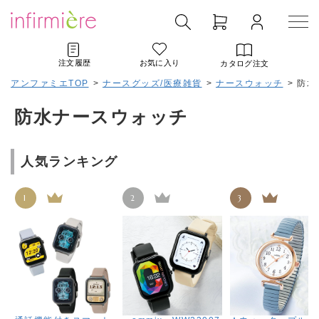
注文履歴
お気に入り
カタログ注文
アンファミエTOP
>
ナースグッズ/医療雑貨
>
ナースウォッチ
>
防水
防水ナースウォッチ
人気ランキング
1
2
3