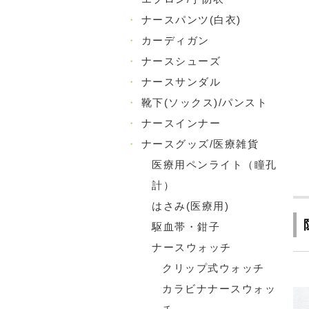
・
ナースパンツ(白衣)
・
カーディガン
・
ナースシューズ
・
ナースサンダル
・
靴下(ソックス)/パンスト
・
ナースインナー
・
ナースグッズ/医療雑貨
医療用ペンライト（瞳孔
計）
はさみ(医療用)
駆血帯・鉗子
ナースウォッチ
クリップ式ウォッチ
カラビナナースウォッ