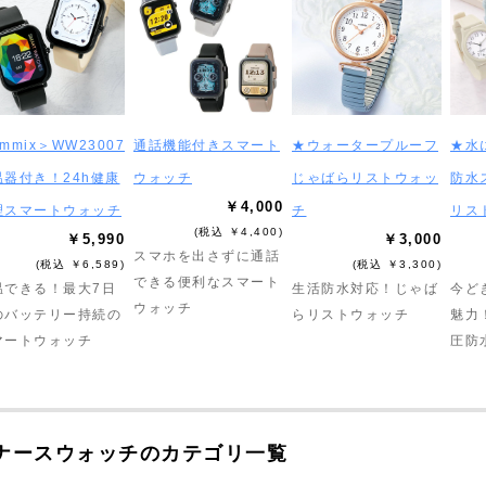
mmix＞WW23007
通話機能付きスマート
★ウォータープルーフ
★水
温器付き！24h健康
ウォッチ
じゃばらリストウォッ
防水
￥4,000
理スマートウォッチ
チ
リス
(税込 ￥4,400)
￥5,990
￥3,000
スマホを出さずに通話
(税込 ￥6,589)
(税込 ￥3,300)
できる便利なスマート
温できる！最大7日
生活防水対応！じゃば
今ど
ウォッチ
のバッテリー持続の
らリストウォッチ
魅力
マートウォッチ
圧防
ナースウォッチのカテゴリ一覧