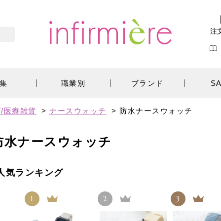
注
集
職業別
ブランド
S
/医療雑貨
>
ナースウォッチ
>
防水ナースウォッチ
防水ナースウォッチ
人気ランキング
1
2
3