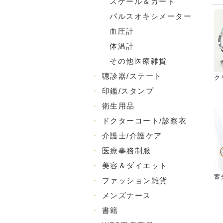
スケール＆カード
パルスオキシメーター
血圧計
体温計
その他医療雑貨
・
聴診器/ステート
ク
・
印鑑/スタンプ
・
衛生用品
・
ドクターコート/診察衣
・
介護士/介護ケア
・
医療事務制服
・
美容＆ダイエット
蓄
・
ファッション雑貨
・
メンズナース
・
書籍