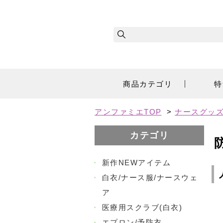
商品カテゴリ
特
アンファミエTOP
>
ナースグッズ
カテゴリ
・
新作NEWアイテム
・
白衣/ナース服/ナースウェ
ア
・
医療用スクラブ(白衣)
・
エプロン/予防衣