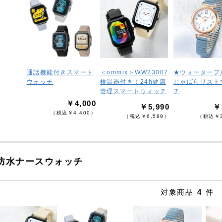
通話機能付きスマート
＜ommix＞WW23007
★ウォータープ
ウォッチ
検温器付き！24h健康
じゃばらリスト
管理スマートウォッチ
チ
￥4,000
￥5,990
￥
（税込￥4,400）
（税込￥6,589）
（税込￥3
防水ナースウォッチ
対象商品
4
件