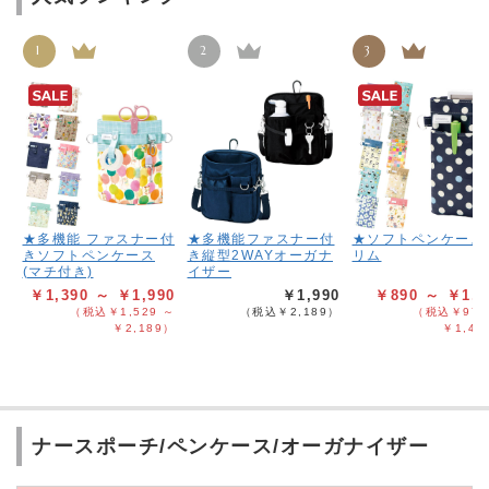
1
2
3
★多機能 ファスナー付
★多機能ファスナー付
★ソフトペンケース
きソフトペンケース
き縦型2WAYオーガナ
リム
(マチ付き)
イザー
￥1,390 ～ ￥1,990
￥1,990
￥890 ～ ￥1,2
（税込￥1,529 ～
（税込￥2,189）
（税込￥979
￥2,189）
￥1,41
ナースポーチ/ペンケース/オーガナイザー