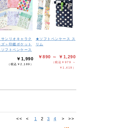
＜サンリオキャラク
★ソフトペンケース ス
ーズ＞印鑑ポケット
リム
きソフトペンケース
￥890 ～ ￥1,290
￥1,990
（税込￥979 ～
（税込￥2,189）
￥1,419）
<<
<
1
2
3
4
>
>>