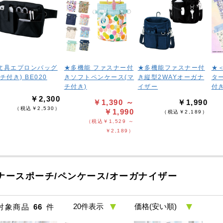
文具エプロンバッグ
★多機能 ファスナー付
★多機能ファスナー付
★
チ付き) BE020
きソフトペンケース(マ
き縦型2WAYオーガナ
タ
チ付き)
イザー
付
￥2,300
￥1,390 ～
￥1,990
（税込￥2,530）
￥1,990
（税込￥2,189）
（税込￥1,529 ～
￥2,189）
ナースポーチ/ペンケース/オーガナイザー
対象商品
66
件