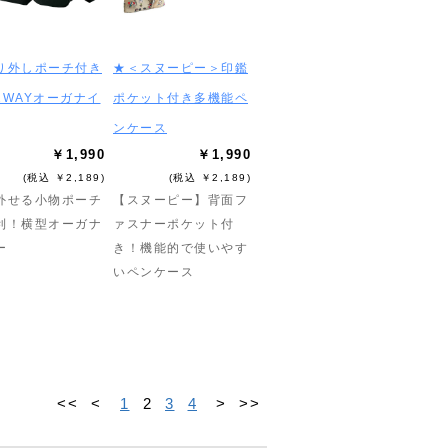
り外しポーチ付き
★＜スヌーピー＞印鑑
2WAYオーガナイ
ポケット付き多機能ペ
ンケース
￥1,990
￥1,990
(税込 ￥2,189)
(税込 ￥2,189)
外せる小物ポーチ
【スヌーピー】背面フ
利！横型オーガナ
ァスナーポケット付
ー
き！機能的で使いやす
いペンケース
<<
<
1
2
3
4
>
>>