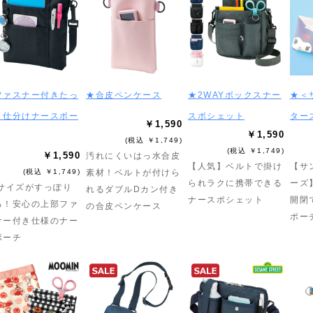
ファスナー付きたっ
★合皮ペンケース
★2WAYボックスナー
★＜
り仕分けナースポー
スポシェット
ター
￥1,590
￥1,590
(税込 ￥1,749)
(税込 ￥1,749)
￥1,590
汚れにくいはっ水合皮
【人気】ベルトで掛け
【サ
(税込 ￥1,749)
素材！ベルトが付けら
られラクに携帯できる
ーズ
6サイズがすっぽり
れるダブルDカン付き
ナースポシェット
開閉
る！安心の上部ファ
の合皮ペンケース
ポー
ナー付き仕様のナー
ポーチ