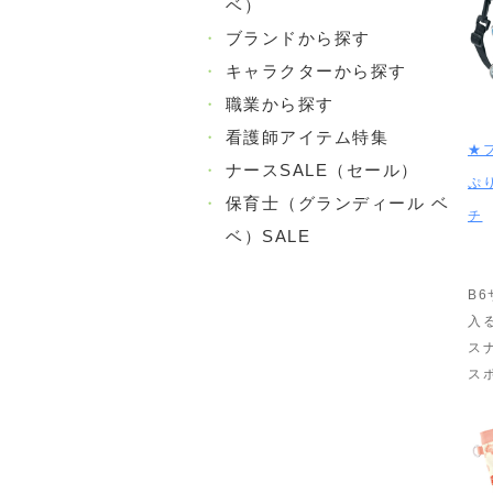
ベ）
・
ブランドから探す
・
キャラクターから探す
・
職業から探す
・
看護師アイテム特集
★
・
ナースSALE（セール）
ぷ
・
保育士（グランディール ベ
チ
ベ）SALE
B
入
ス
ス