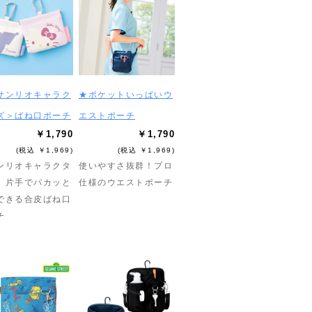
サンリオキャラク
★ポケットいっぱいウ
ズ＞ばね口ポーチ
エストポーチ
￥1,790
￥1,790
(税込 ￥1,969)
(税込 ￥1,969)
ンリオキャラクタ
使いやすさ抜群！プロ
】片手でパカッと
仕様のウエストポーチ
できる合皮ばね口
チ