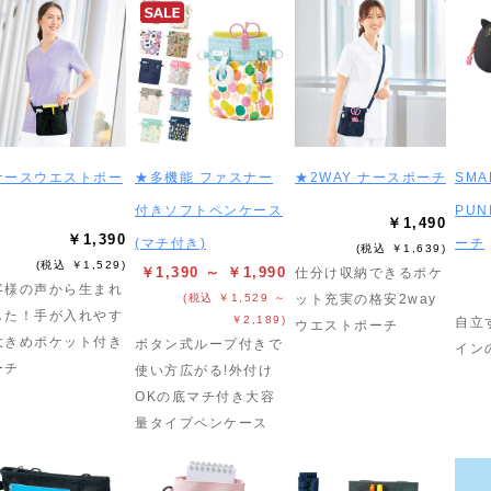
ナースウエストポー
★多機能 ファスナー
★2WAY ナースポーチ
SMA
付きソフトペンケース
PUN
￥1,490
￥1,390
(マチ付き)
ーチ
(税込 ￥1,639)
(税込 ￥1,529)
￥1,390 ～ ￥1,990
仕分け収納できるポケ
客様の声から生まれ
(税込 ￥1,529 ～
ット充実の格安2way
した！手が入れやす
￥2,189)
自立
ウエストポーチ
大きめポケット付き
ボタン式ループ付きで
イン
ーチ
使い方広がる!外付け
OKの底マチ付き大容
量タイプペンケース