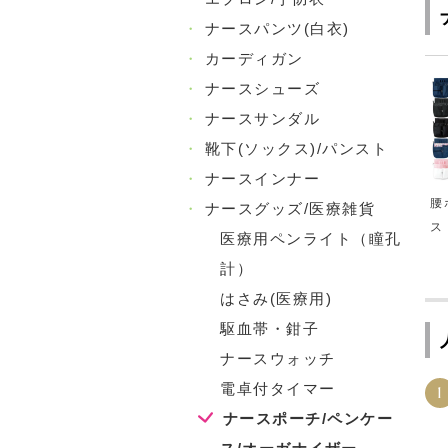
・
ナースパンツ(白衣)
・
カーディガン
・
ナースシューズ
・
ナースサンダル
・
靴下(ソックス)/パンスト
・
ナースインナー
腰
・
ナースグッズ/医療雑貨
ス
医療用ペンライト（瞳孔
計）
はさみ(医療用)
駆血帯・鉗子
ナースウォッチ
電卓付タイマー
1
ナースポーチ/ペンケー