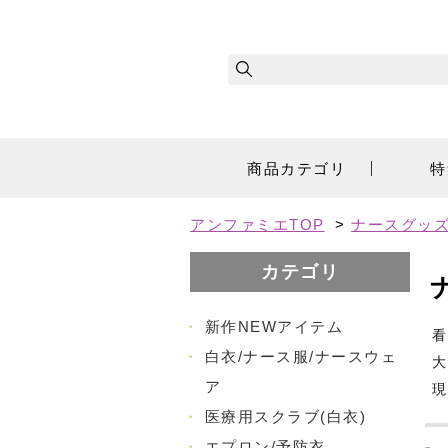
商品カテゴリ
特
アンファミエTOP
>
ナースグッズ
カテゴリ
・
新作NEWアイテム
看
・
白衣/ナース服/ナースウェ
大
ア
現
・
医療用スクラブ(白衣)
・
エプロン/予防衣