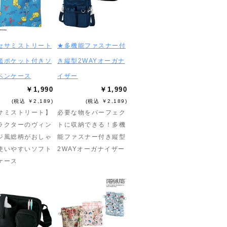
セサミストリート
★多機能ファスナー付
鑑ポケット付きソ
き縦型2WAYオーガナ
ペンケース
イザー
￥1,990
￥1,990
(税込 ￥2,189)
(税込 ￥2,189)
サミストリート】
必要な物をパーフェク
ラクターのヴィン
トに収納できる！多機
ジ風総柄がおしゃ
能ファスナー付き縦型
使いやすいソフト
2WAYオーガナイザー
ケース