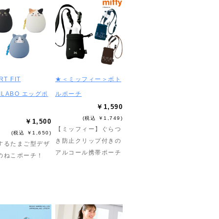
RT FIT
★＜ミッフィー＞ボト
ILABO エッグポ
ルポーチ
￥1,590
(税込 ￥1,749)
￥1,500
【ミッフィー】ぐらつ
(税込 ￥1,650)
き防止クリップ付きの
するたまご型デザ
アルコール携帯ポーチ
のねこポーチ！