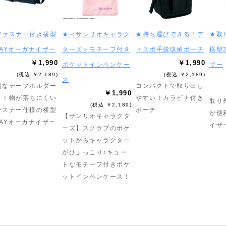
ファスナー付き横型
★＜サンリオキャラク
★持ち運びできる！デ
★取
WAYオーガナイザー
ターズ＞モチーフ付き
ィスポ手袋収納ポーチ
横型
￥1,990
￥1,990
ポケットインペンケー
ザー
(税込 ￥2,189)
(税込 ￥2,189)
ス
利なテープホルダー
コンパクトで取り出し
￥1,990
き！物が落ちにくい
やすい！カラビナ付き
取り
(税込 ￥2,189)
ァスナー仕様の横型
ポーチ
が便
【サンリオキャラクタ
WAYオーガナイザー
イザ
ーズ】スクラブのポケ
ットからキャラクター
がひょっこり♪キュー
トなモチーフ付きポケ
ットインペンケース！