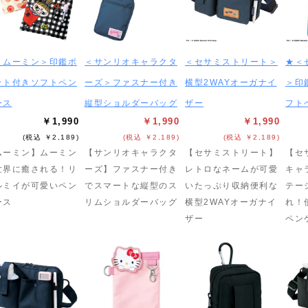
＜ムーミン＞印鑑ポ
＜サンリオキャラクタ
＜セサミストリート＞
★＜
ット付きソフトペン
ーズ＞ファスナー付き
横型2WAYオーガナイ
＞印
ース
縦型ショルダーバッグ
ザー
フト
￥1,990
￥1,990
￥1,990
(税込 ￥2,189)
(税込 ￥2,189)
(税込 ￥2,189)
ムーミン】ムーミン
【サンリオキャラクタ
【セサミストリート】
【セ
世界に癒される！リ
ーズ】ファスナー付き
レトロなネームが可愛
キャ
ルミイが可愛いペン
でスマートな縦型のス
いたっぷり収納便利な
テー
ース
リムショルダーバッグ
横型2WAYオーガナイ
れ！
ザー
ペン