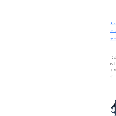
★
ケ
ケ
【
の
ト
ケ