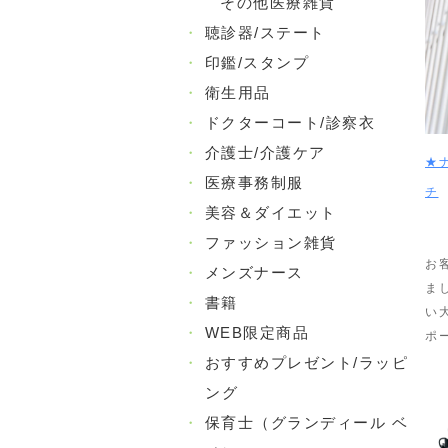
その他医療雑貨
・
聴診器/ステート
・
印鑑/スタンプ
・
衛生用品
・
ドクターコート/診察衣
・
介護士/介護ケア
★
・
医療事務制服
チ
・
美容＆ダイエット
・
ファッション雑貨
お
・
メンズナース
ま
・
書籍
い
・
WEB限定商品
ポ
・
おすすめプレゼント/ラッピ
ング
・
保育士（グランディール ベ