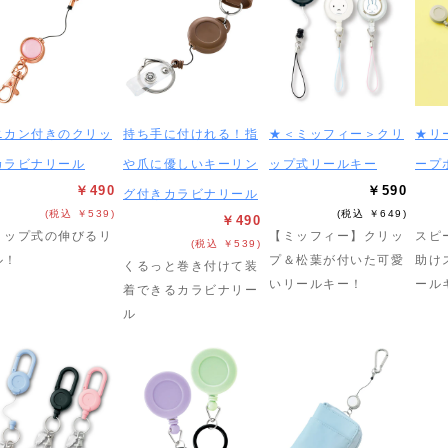
ニカン付きのクリッ
持ち手に付けれる！指
★＜ミッフィー＞クリ
★リ
カラビナリール
や爪に優しいキーリン
ップ式リールキー
ープ
￥490
￥590
グ付きカラビナリール
(税込 ￥539)
(税込 ￥649)
￥490
リップ式の伸びるリ
【ミッフィー】クリッ
スピ
(税込 ￥539)
ル！
プ＆松葉が付いた可愛
助け
くるっと巻き付けて装
いリールキー！
ール
着できるカラビナリー
ル