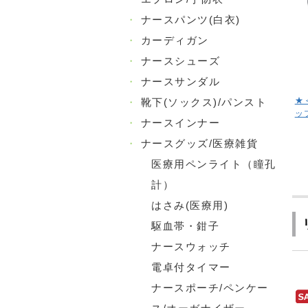
・
ナースパンツ(白衣)
・
カーディガン
・
ナースシューズ
・
ナースサンダル
★
・
靴下(ソックス)/パンスト
ッ
・
ナースインナー
・
ナースグッズ/医療雑貨
医療用ペンライト（瞳孔
計）
はさみ(医療用)
駆血帯・鉗子
ナースウォッチ
電卓付タイマー
ナースポーチ/ペンケー