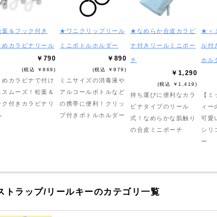
松葉＆フック付き
★ワニクリップリール
★なめらか合皮カラビ
★＜
きめカラビナリール
ミニボトルホルダー
ナ付きリールミニポー
ル付
￥790
￥890
チ
ホル
(税込 ￥869)
(税込 ￥979)
￥1,290
きめカラビナで付け
ミニサイズの消毒液や
(税込 ￥1,419)
しスムーズ！松葉＆
アルコールボトルなど
持ち運びに便利なカラ
【ミ
ック付きカラビナリ
の携帯に便利！クリッ
ビナタイプのリール
ィー
ル
プ付きボトルホルダー
式！なめらかな肌触り
可愛
の合皮ミニポーチ
シリ
ー
ストラップ/リールキーのカテゴリ一覧