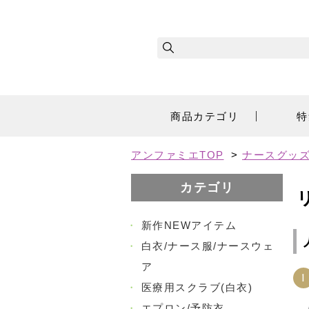
商品カテゴリ
特
アンファミエTOP
>
ナースグッズ
カテゴリ
・
新作NEWアイテム
・
白衣/ナース服/ナースウェ
ア
1
・
医療用スクラブ(白衣)
・
エプロン/予防衣