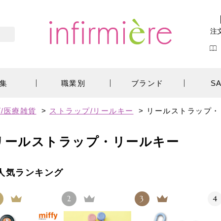
注
集
職業別
ブランド
S
/医療雑貨
>
ストラップ/リールキー
>
リールストラップ・
リールストラップ・リールキー
人気ランキング
2
3
4