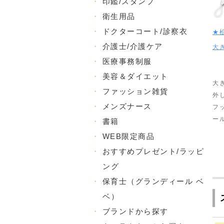
・
印鑑/スタンプ
・
衛生用品
・
ドクターコート/診察衣
★
・
介護士/介護ケア
大
・
医療事務制服
・
美容＆ダイエット
大
・
ファッション雑貨
外
・
メンズナース
フ
ー
・
書籍
・
WEB限定商品
・
おすすめプレゼント/ラッピ
ング
・
保育士（グランディール ベ
ベ）
・
ブランドから探す