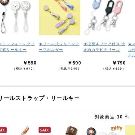
＜ミッフィー＞クリ
★リール式シリコンテ
★松葉＆フック付き 大
★
プ式リールキー
ープホルダー
きめカラビナリール
ル
ホ
￥590
￥590
￥790
（税込￥649）
（税込￥649）
（税込￥869）
リールストラップ・リールキー
対象商品
10
件