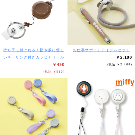
持ち手に付けれる！指や爪に優し
お仕事サポートアイテムセット
いキーリング付きカラビナリール
￥2,190
￥490
(税込 ￥2,409)
(税込 ￥539)