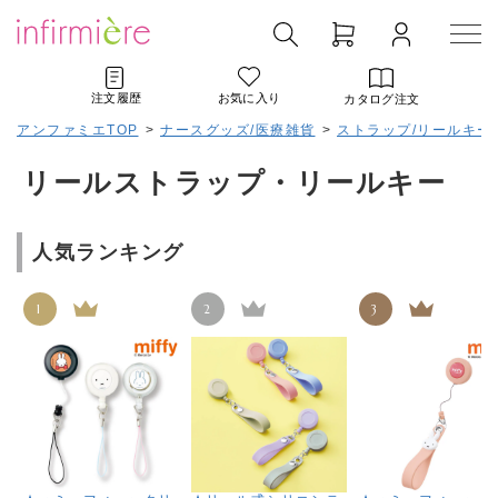
注文履歴
お気に入り
カタログ注文
アンファミエTOP
>
ナースグッズ/医療雑貨
>
ストラップ/リールキー
リールストラップ・リールキー
人気ランキング
1
2
3