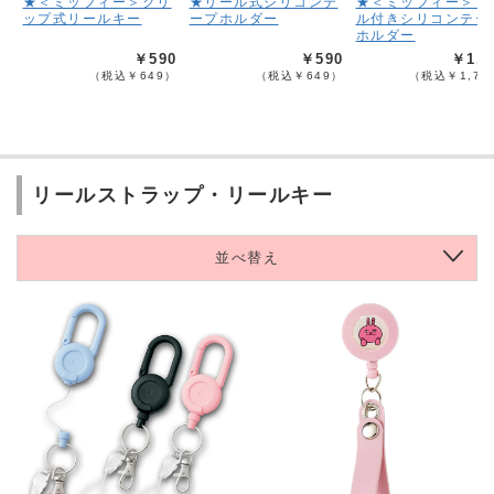
★＜ミッフィー＞クリ
★リール式シリコンテ
★＜ミッフィー＞リ
ップ式リールキー
ープホルダー
ル付きシリコンテー
ホルダー
￥590
￥590
￥1,5
（税込￥649）
（税込￥649）
（税込￥1,74
リールストラップ・リールキー
並べ替え