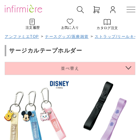
注文履歴
お気に入り
カタログ注文
アンファミエTOP
>
ナースグッズ/医療雑貨
>
ストラップ/リールキー
サージカルテープホルダー
並べ替え