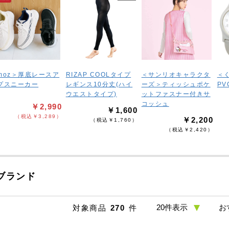
moz＞厚底レースア
RIZAP COOLタイプ
＜サンリオキャラクタ
＜
プスニーカー
レギンス10分丈(ハイ
ーズ＞ティッシュポケ
P
ウエストタイプ)
ットファスナー付きサ
コッシュ
￥2,990
￥1,600
（税込￥3,289）
￥2,200
（税込￥1,760）
（税込￥2,420）
ブランド
対象商品
270
件