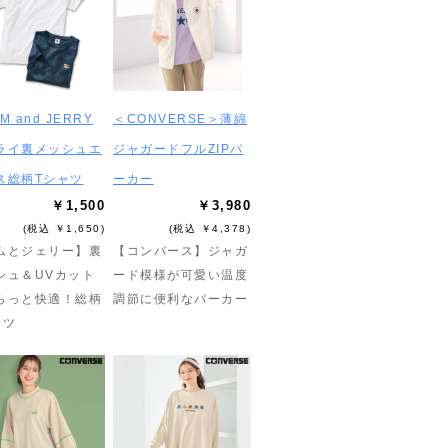
M and JERRY
＜CONVERSE＞薄綿
ライ裏メッシュエ
ジャガードフルZIPパ
ス総柄Tシャツ
ーカー
￥1,500
￥3,980
(税込 ￥1,650)
(税込 ￥4,378)
ムとジェリー】裏
【コンバース】ジャガ
シュ＆UVカット
ード模様が可愛い温度
らっと快適！総柄
調節に便利なパーカー
ャツ