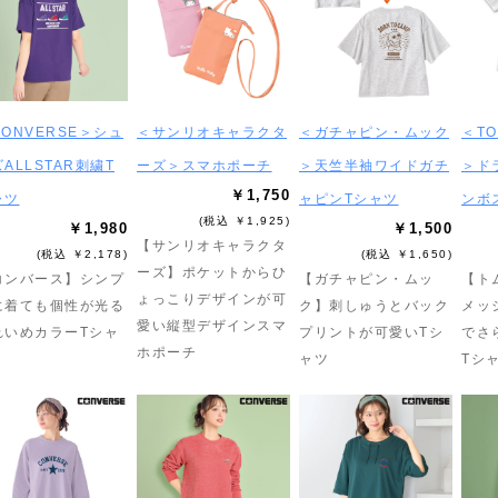
ONVERSE＞シュ
＜サンリオキャラクタ
＜ガチャピン・ムック
＜TO
ALLSTAR刺繍T
ーズ＞スマホポーチ
＞天竺半袖ワイドガチ
＞ド
￥1,750
ャツ
ャピンTシャツ
ンボ
(税込 ￥1,925)
￥1,980
￥1,500
【サンリオキャラクタ
(税込 ￥2,178)
(税込 ￥1,650)
ーズ】ポケットからひ
コンバース】シンプ
【ガチャピン・ムッ
【ト
ょっこりデザインが可
に着ても個性が光る
ク】刺しゅうとバック
メッ
愛い縦型デザインスマ
れいめカラーTシャ
プリントが可愛いTシ
でさ
ホポーチ
ャツ
Tシ