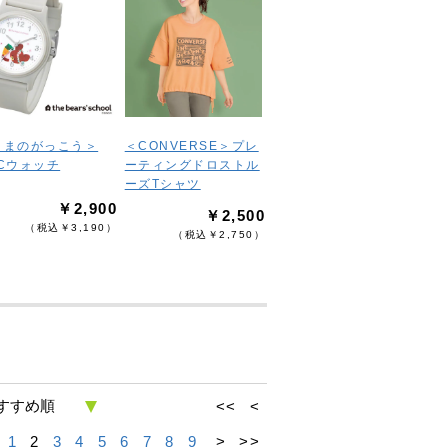
くまのがっこう＞
＜CONVERSE＞プレ
VCウォッチ
ーティングドロストル
ーズTシャツ
￥2,900
￥2,500
（税込￥3,190）
（税込￥2,750）
<<
<
1
2
3
4
5
6
7
8
9
>
>>