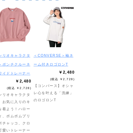
ンリオキャラクタ
＜CONVERSE＞袖ネ
＞ポンチクルーネ
ーム付きロゴロンT
￥2,480
ワイドトレーナー
(税込 ￥2,728)
￥2,480
【コンバース】オシャ
(税込 ￥2,728)
レ心を叶える「洗練」
ンリオキャラクタ
のロゴロンT
】お気に入りのキ
を着よう！ハロー
ィ、ポムポムプリ
ポチャッコ、クロ
可愛いトレーナー