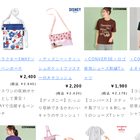
ャラクター3WAYソ
＜ディズニー＞ティッ
＜CONVERSE＞ロゴ
＜C
トペンポーチ
シュポケットファスナ
発泡シューズ刺繍Tシ
えギ
￥2,400
ー付きサコッシュ
ャツ
(税込 ￥2,640)
￥2,200
￥1,980
ラスワンの収納ポケ
【コ
(税込 ￥2,420)
(税込 ￥2,178)
トとして重宝！
りシ
【ディズニー】たっぷ
【コンバース】ステッ
WAYで活躍するペン
切替
り収納できるかわいい
チ風プリント＆刺しゅ
ーチ
シャ
キャラのサコッシュ！
うのシューズTシャツ