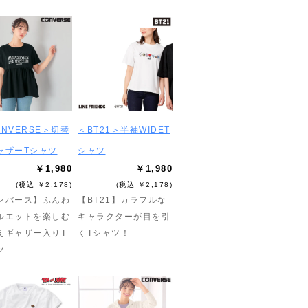
ONVERSE＞切替
＜BT21＞半袖WIDET
ャザーTシャツ
シャツ
￥1,980
￥1,980
(税込 ￥2,178)
(税込 ￥2,178)
ンバース】ふんわ
【BT21】カラフルな
ルエットを楽しむ
キャラクターが目を引
えギャザー入りT
くTシャツ！
ツ