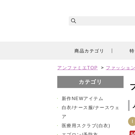
商品カテゴリ
特
アンファミエTOP
>
ファッショ
カテゴリ
・
新作NEWアイテム
・
白衣/ナース服/ナースウェ
ア
1
・
医療用スクラブ(白衣)
・
エプロン/予防衣