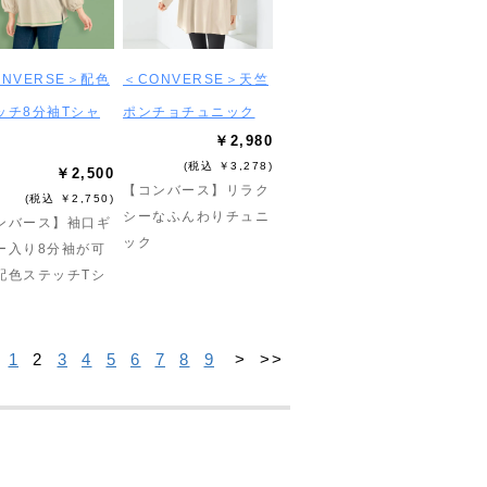
ONVERSE＞配色
＜CONVERSE＞天竺
ッチ8分袖Tシャ
ポンチョチュニック
￥2,980
(税込 ￥3,278)
￥2,500
【コンバース】リラク
(税込 ￥2,750)
シーなふんわりチュニ
ンバース】袖口ギ
ック
ー入り8分袖が可
配色ステッチTシ
1
2
3
4
5
6
7
8
9
>
>>