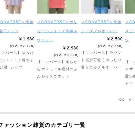
ONVERSE＞天竺
＜CONVERSE＞ポリ
＜CONVERSE＞天竺
＜C
分袖Tシャツ
モールシューズ刺繍ス
ルーズプルオーバー
ステ
￥1,980
￥2,500
ウェット
ツ
(税込 ￥2,178)
(税込 ￥2,750)
￥2,980
コンバース】ゆった
【コンバース】ラウン
(税込 ￥3,278)
シルエットで着やす
ド裾が可愛くゆったり
【コンバース】柔らか
【コ
8分袖Tシャツ
着られるプルオーバー
なポリモール素材のふ
ャザ
んわりスウエット
愛い
ャツ
<<
<
ファッション雑貨のカテゴリ一覧