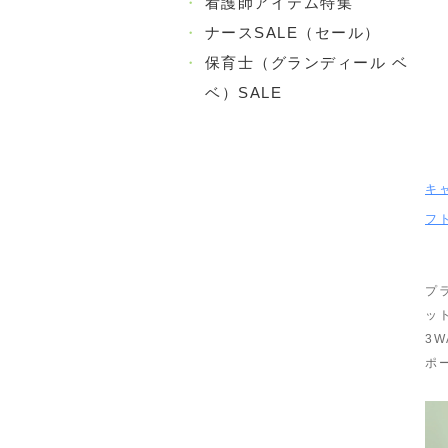
・
看護師アイテム特集
・
ナースSALE（セール）
・
保育士（グランディール ベ
ベ）SALE
キ
フ
プ
ッ
3
ポ