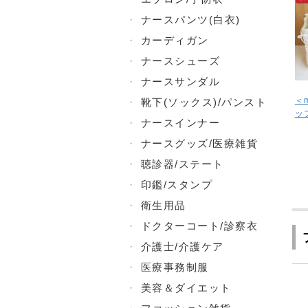
・
ナースパンツ(白衣)
・
カーディガン
・
ナースシューズ
・
ナースサンダル
＜
・
靴下(ソックス)/パンスト
ッ
・
ナースインナー
・
ナースグッズ/医療雑貨
・
聴診器/ステート
・
印鑑/スタンプ
・
衛生用品
・
ドクターコート/診察衣
・
介護士/介護ケア
・
医療事務制服
・
美容＆ダイエット