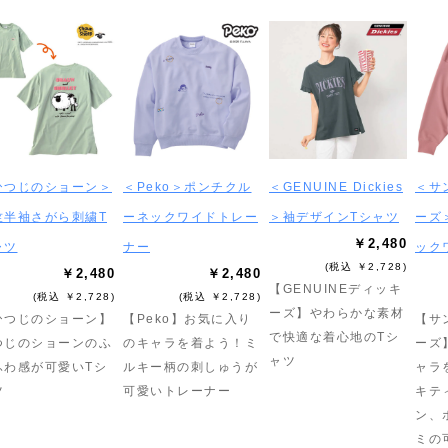
ひつじのショーン＞
＜Peko＞ポンチクル
＜GENUINE Dickies
＜サ
竺半袖さがら刺繍T
ーネックワイドトレー
＞袖デザインTシャツ
ーズ
￥2,480
ャツ
ナー
ック
(税込 ￥2,728)
￥2,480
￥2,480
【GENUINEディッキ
(税込 ￥2,728)
(税込 ￥2,728)
ーズ】やわらかな素材
ひつじのショーン】
【Peko】お気に入り
【サ
で快適な着心地のTシ
つじのショーンのふ
のキャラを着よう！ミ
ーズ
ャツ
ふわ感が可愛いTシ
ルキー柄の刺しゅうが
ャラ
ツ
可愛いトレーナー
キテ
ン、
ミの