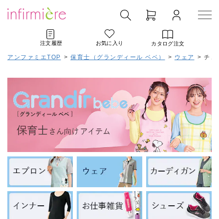
注文履歴
お気に入り
カタログ注文
アンファミエTOP
>
保育士（グランディール ベベ）
>
ウェア
>
チュ