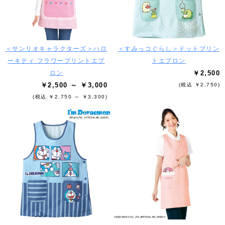
＜サンリオキャラクターズ＞ハロ
＜すみっコぐらし＞ドットプリン
ーキティ フラワープリントエプ
トエプロン
ロン
￥2,500
￥2,500 ～ ￥3,000
(税込 ￥2,750)
(税込 ￥2,750 ～ ￥3,300)