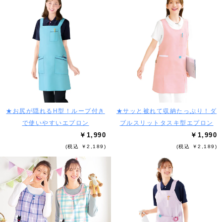
★お尻が隠れるH型！ループ付き
★サッと被れて収納たっぷり！ダ
で使いやすいエプロン
ブルスリットタスキ型エプロン
￥1,990
￥1,990
(税込 ￥2,189)
(税込 ￥2,189)