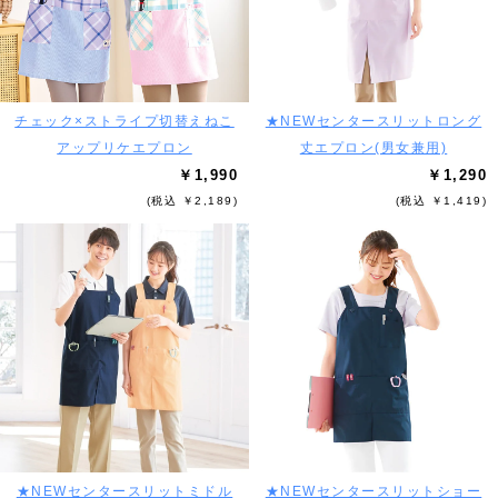
チェック×ストライプ切替えねこ
★NEWセンタースリットロング
アップリケエプロン
丈エプロン(男女兼用)
￥1,990
￥1,290
(税込 ￥2,189)
(税込 ￥1,419)
★NEWセンタースリットミドル
★NEWセンタースリットショー