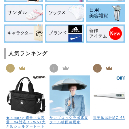
人気ランキング
1
2
3
★＜moz＞軽量・大容
サンブロックラボ遮夏
電子体温計MC-687
量・A4対応！2WAY大
クール晴雨兼用傘
きめショルダートート