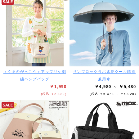
＜くまのがっこう＞アップリケ刺
サンブロックラボ遮夏クール晴雨
繍ハンプバッグ
兼用傘
￥1,990
￥4,980 ～ ￥5,480
(税込 ￥2,189)
(税込 ￥5,478 ～ ￥6,028)