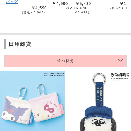
バッグ
￥4,980 ～ ￥5,480
￥1,9
￥4,590
（税込￥5,478 ～
（税込￥2,17
（税込￥5,049）
￥6,028）
日用雑貨
並べ替え