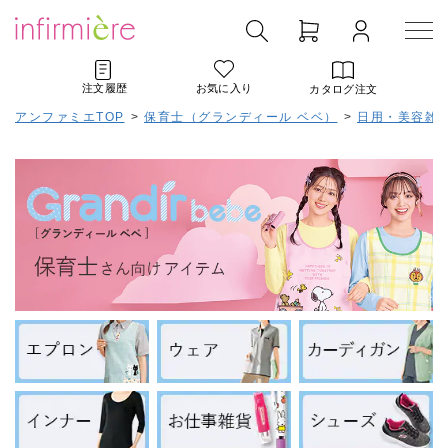
注文履歴
お気に入り
カタログ注文
アンファミエTOP
>
保育士（グランディール ベベ）
>
日用・美容雑