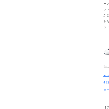
ー
ッ
が
ト
ッ
★
4
カ
【