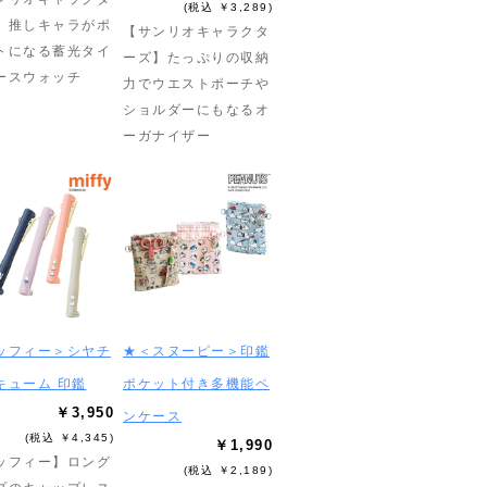
(税込 ￥3,289)
】推しキャラがポ
【サンリオキャラクタ
トになる蓄光タイ
ーズ】たっぷりの収納
ースウォッチ
力でウエストポーチや
ショルダーにもなるオ
ーガナイザー
ッフィー＞シヤチ
★＜スヌーピー＞印鑑
キューム 印鑑
ポケット付き多機能ペ
￥3,950
ンケース
(税込 ￥4,345)
￥1,990
ッフィー】ロング
(税込 ￥2,189)