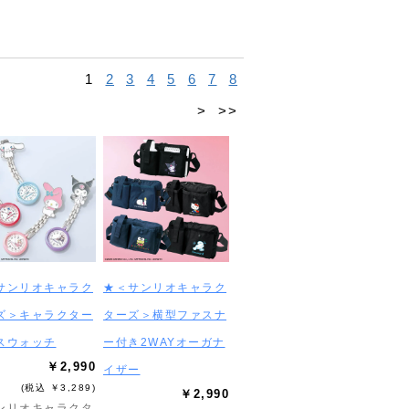
1
2
3
4
5
6
7
8
>
>>
サンリオキャラク
★＜サンリオキャラク
ズ＞キャラクター
ターズ＞横型ファスナ
スウォッチ
ー付き2WAYオーガナ
￥2,990
イザー
(税込 ￥3,289)
￥2,990
ンリオキャラクタ