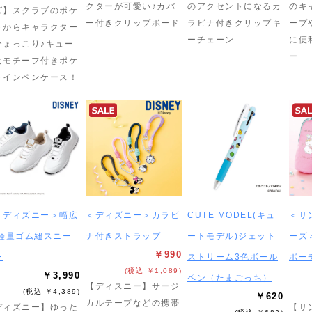
クターが可愛い♪カバ
のアクセントになるカ
のキ
ズ】スクラブのポケ
ー付きクリップボード
ラビナ付きクリップキ
ープ
トからキャラクター
ーチェーン
に便
ひょっこり♪キュー
ー
なモチーフ付きポケ
トインペンケース！
＜ディズニー＞幅広
＜ディズニー＞カラビ
CUTE MODEL(キュ
＜サ
E軽量ゴム紐スニー
ナ付きストラップ
ートモデル)ジェット
ーズ
￥990
ー
ストリーム3色ボール
ポー
(税込 ￥1,089)
￥3,990
ペン（たまごっち）
【ディスニー】サージ
(税込 ￥4,389)
￥620
カルテープなどの携帯
ディズニー】ゆった
【サ