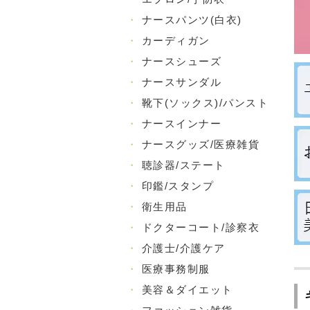
・
ナースパンツ(白衣)
・
カーディガン
・
ナースシューズ
・
ナースサンダル
・
靴下(ソックス)/パンスト
・
ナースインナー
・
ナースグッズ/医療雑貨
・
聴診器/ステート
・
印鑑/スタンプ
・
衛生用品
・
ドクターコート/診察衣
・
介護士/介護ケア
・
医療事務制服
・
美容＆ダイエット