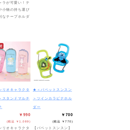
ャラが可愛い！テ
や小物の持ち運び
利なテープホルダ
ンリオキャラクタ
★＜パペットスンスン
＞スタンドマルチ
＞ツインカラビナホル
チ
ダー
￥990
￥700
(税込 ￥1,089)
(税込 ￥770)
ンリオキャラクタ
【パペットスンスン】