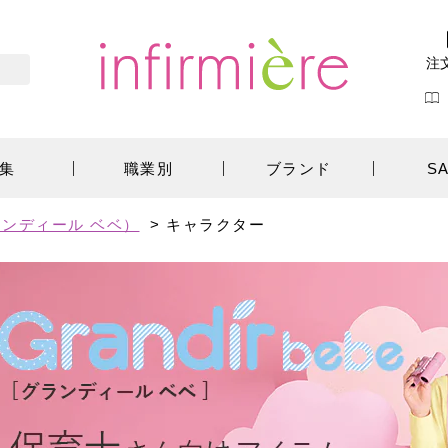
注
集
職業別
ブランド
S
ンディール ベベ）
>
キャラクター