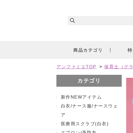
商品カテゴリ
特
アンファミエTOP
>
保育士（グラ
カテゴリ
・
新作NEWアイテム
・
白衣/ナース服/ナースウェ
ア
・
医療用スクラブ(白衣)
・
エプロン/予防衣