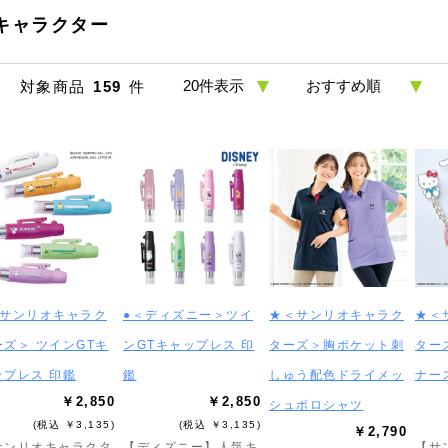
キャラクター
対象商品
159
件
＜サンリオキャラク
●＜ディズニー＞ツイ
★＜サンリオキャラク
★＜
ーズ＞ ツインGTキ
ンGTキャップレス 印
ターズ＞胸ポケット刺
ター
ップレス 印鑑
鑑
しゅう配色ドライメッ
ナー
￥2,850
￥2,850
シュポロシャツ
(税込 ￥3,135)
(税込 ￥3,135)
￥2,790
サンリオキャラクタ
【ディズニー】人気キ
【サ