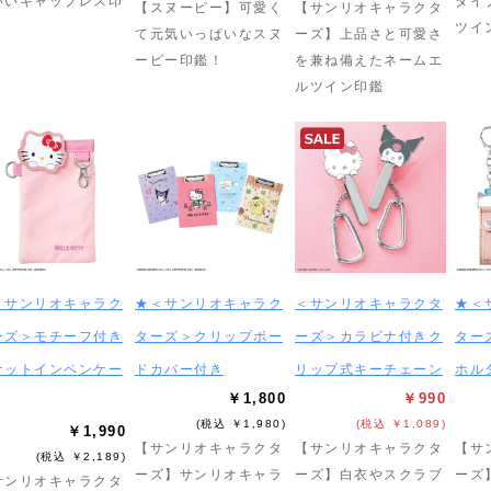
いいキャップレス印
タイ
【スヌーピー】可愛く
【サンリオキャラクタ
ツイ
て元気いっぱいなスヌ
ーズ】上品さと可愛さ
ーピー印鑑！
を兼ね備えたネームエ
ルツイン印鑑
＜サンリオキャラク
★＜サンリオキャラク
＜サンリオキャラクタ
★＜
ーズ＞モチーフ付き
ターズ＞クリップボー
ーズ＞カラビナ付きク
ター
ケットインペンケー
ドカバー付き
リップ式キーチェーン
ホル
￥1,800
￥990
(税込 ￥1,980)
(税込 ￥1,089)
￥1,990
【サンリオキャラクタ
【サンリオキャラクタ
【サ
(税込 ￥2,189)
ーズ】サンリオキャラ
ーズ】白衣やスクラブ
ーズ
サンリオキャラクタ