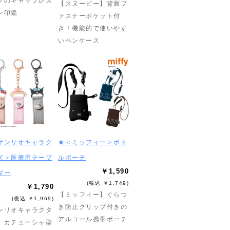
プのキャップレス
【スヌーピー】背面フ
ン印鑑
ァスナーポケット付
き！機能的で使いやす
いペンケース
サンリオキャラク
★＜ミッフィー＞ボト
ズ＞医療用テープ
ルポーチ
￥1,590
ダー
(税込 ￥1,749)
￥1,790
【ミッフィー】ぐらつ
(税込 ￥1,969)
き防止クリップ付きの
ンリオキャラクタ
アルコール携帯ポーチ
】カチューシャ型