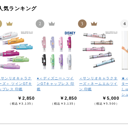
人気ランキング
2
3
4
＜サンリオキャラク
●＜ディズニー＞ツイ
＜サンリオキャラクタ
★
ーズ＞ ツインGTキ
ンGTキャップレス 印
ーズ＞ネームエルツイ
タ
ップレス 印鑑
鑑
ン 印鑑
し
シ
￥2,850
￥2,850
￥5,000
（税込￥3,135）
（税込￥3,135）
（税込￥5,500）