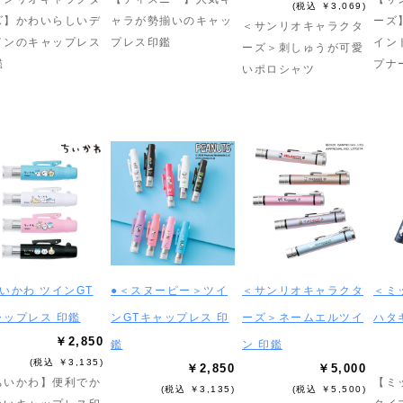
(税込 ￥3,069)
ズ】かわいらしいデ
ャラが勢揃いのキャッ
ーズ
＜サンリオキャラクタ
インのキャップレス
プレス印鑑
イン
ーズ＞刺しゅうが可愛
鑑
プナ
いポロシャツ
いかわ ツインGT
●＜スヌーピー＞ツイ
＜サンリオキャラクタ
＜ミ
ャップレス 印鑑
ンGTキャップレス 印
ーズ＞ネームエルツイ
ハタ
￥2,850
鑑
ン 印鑑
(税込 ￥3,135)
￥2,850
￥5,000
ちいかわ】便利でか
【ミ
(税込 ￥3,135)
(税込 ￥5,500)