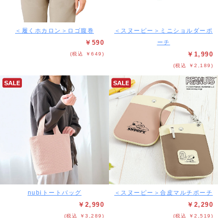
＜履くホカロン＞ロゴ腹巻
＜スヌーピー＞ミニショルダーポ
￥590
ーチ
￥1,990
(税込 ￥649)
(税込 ￥2,189)
nubiトートバッグ
＜スヌーピー＞合皮マルチポーチ
￥2,990
￥2,290
(税込 ￥3,289)
(税込 ￥2,519)