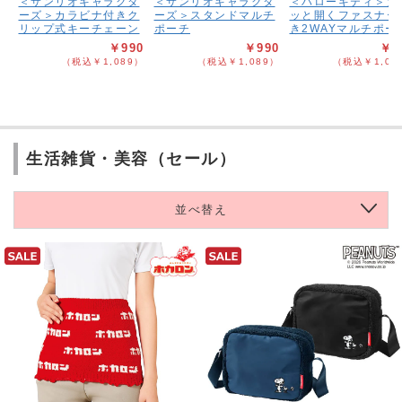
＜サンリオキャラクタ
＜サンリオキャラクタ
＜ハローキティ＞ガ
ーズ＞カラビナ付きク
ーズ＞スタンドマルチ
ッと開くファスナー
リップ式キーチェーン
ポーチ
き2WAYマルチポー
￥990
￥990
￥9
（税込￥1,089）
（税込￥1,089）
（税込￥1,08
生活雑貨・美容（セール）
並べ替え