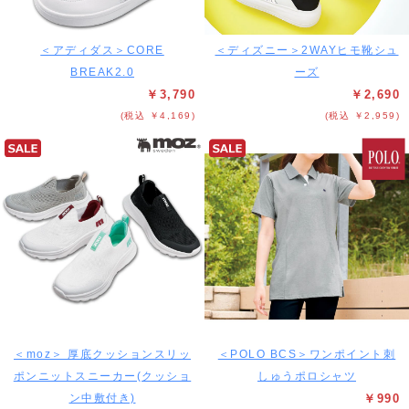
＜アディダス＞CORE
＜ディズニー＞2WAYヒモ靴シュ
BREAK2.0
ーズ
￥3,790
￥2,690
(税込 ￥4,169)
(税込 ￥2,959)
＜moz＞ 厚底クッションスリッ
＜POLO BCS＞ワンポイント刺
ポンニットスニーカー(クッショ
しゅうポロシャツ
ン中敷付き)
￥990