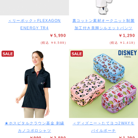
＜リーボック＞FLEXAGON
裏コットン素材オークニット制菌
ENERGY TR4
加工付き美脚シルエットパンツ
￥5,990
￥1,290
(税込 ￥6,589)
(税込 ￥1,419)
★ホスピタルクラウン基金 刺繍
＜ディズニー＞たてヨコ2WAYモ
カノコポロシャツ
バイルポーチ