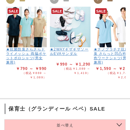
★抗菌防臭さらさらド
★2WAYギザギザソー
★ナノプラチナ抗菌
ライメッシュ 両脇ポケ
ルEVAサンダル
臭 さらっと凹凸衿
ットポロシャツ(男女
色ワークシャツ(男
兼用)
兼用)
￥990 ～ ￥1,290
￥790 ～ ￥990
￥1,590 ～ ￥2,3
（税込￥1,089 ～
（税込￥869 ～
￥1,419）
（税込￥1,749
￥1,089）
￥2,62
保育士（グランディール ベベ）SALE
並べ替え