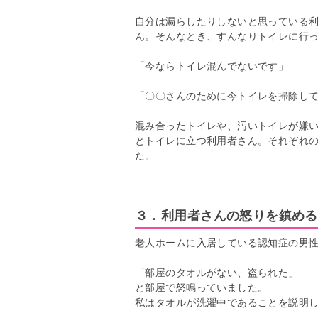
自分は漏らしたりしないと思っている
ん。そんなとき、すんなりトイレに行
「今ならトイレ混んでないです」
「〇〇さんのために今トイレを掃除し
混み合ったトイレや、汚いトイレが嫌
とトイレに立つ利用者さん。それぞれ
た。
３．利用者さんの怒りを鎮める
老人ホームに入居している認知症の男
「部屋のタオルがない、盗られた」
と部屋で怒鳴っていました。
私はタオルが洗濯中であることを説明