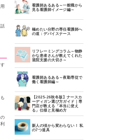
看護師あるある～一般職から
利用
見る看護師イメージ編～
の話
極めたい分野の専任看護師へ
の道：デバイスナース
リフレーミングコラム～物静
かな患者さんが教えてくれた
退院支援の大切さ～
かす
ま
看護師あるある～夜勤専従で
働く看護師編～
せ
るも
【2025-26秋冬版】ナースカ
ーディガン選び方ガイド｜専
門店が教える「本当に使え
る」仕様と見極め方
戦の
の利
新人の頃から変わらない！ 私
の7つ道具