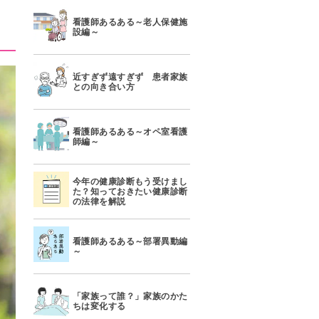
看護師あるある～老人保健施
設編～
近すぎず遠すぎず 患者家族
との向き合い方
看護師あるある～オペ室看護
師編～
今年の健康診断もう受けまし
た？知っておきたい健康診断
の法律を解説
看護師あるある～部署異動編
～
「家族って誰？」家族のかた
ちは変化する