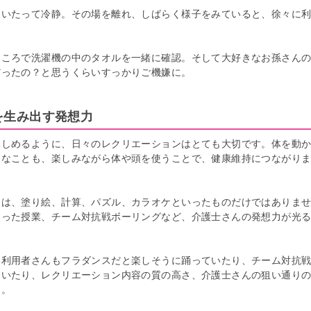
はいたって冷静。その場を離れ、しばらく様子をみていると、徐々に
ところで洗濯機の中のタオルを一緒に確認。そして大好きなお孫さん
だったの？と思うくらいすっかりご機嫌に。
を生み出す発想力
楽しめるように、日々のレクリエーションはとても大切です。体を動
ちなことも、楽しみながら体や頭を使うことで、健康維持につながり
ンは、塗り絵、計算、パズル、カラオケといったものだけではありま
使った授業、チーム対抗戦ボーリングなど、介護士さんの発想力が光
い利用者さんもフラダンスだと楽しそうに踊っていたり、チーム対抗
ていたり、レクリエーション内容の質の高さ、介護士さんの狙い通り
た。