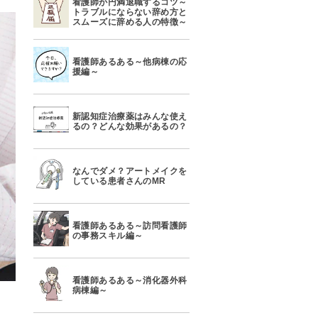
看護師が円満退職するコツ～
トラブルにならない辞め方と
スムーズに辞める人の特徴～
看護師あるある～他病棟の応
援編～
新認知症治療薬はみんな使え
るの？どんな効果があるの？
なんでダメ？アートメイクを
している患者さんのMR
看護師あるある～訪問看護師
の事務スキル編～
看護師あるある～消化器外科
病棟編～