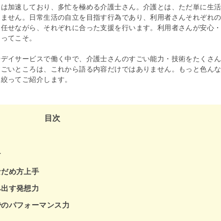
足は加速しており、多忙を極める介護士さん。介護とは、ただ単に生
りません。日常生活の自立を目指す行為であり、利用者さんそれぞれ
は任せながら、それぞれに合った支援を行います。利用者さんが安心
あってこそ。
やデイサービスで働く中で、介護士さんのすごい能力・技術をたくさ
すごいところは、これから語る内容だけではありません。もっと色ん
に絞ってご紹介します。
目次
け
なだめ方上手
み出す発想力
でのパフォーマンス力