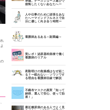
準備。ナースシューズ選びで
後悔したくないあなたへー
人や仕事のために頑張るあな
たへーマインドフルネスで自
分に優しく向き合う時間ー
看護師あるある～副業編～
され
とよ
実レポ！泌尿器科病棟で働く
看護師のリアル
うの
ら
夜勤明けの焦燥感はなぜ起こ
る？ー眠れない・ソワソワす
る理由を看護師目線で解説
不織布マスクの真実「知って
納得、選んで安心、使って効
果！」
り、
最近糖尿病のある人でよく見