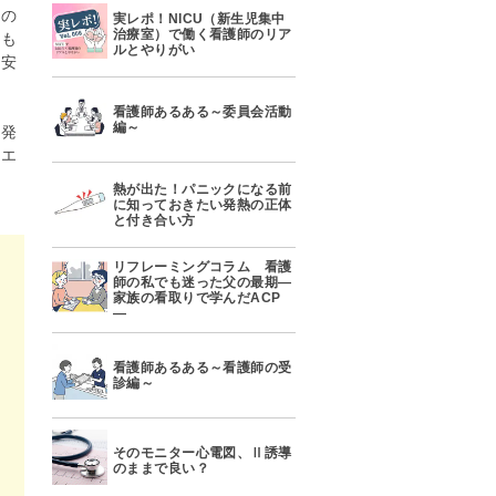
活の
実レポ！NICU（新生児集中
治療室）で働く看護師のリア
のも
ルとやりがい
・安
看護師あるある～委員会活動
編～
ん発
なエ
熱が出た！パニックになる前
に知っておきたい発熱の正体
と付き合い方
リフレーミングコラム 看護
師の私でも迷った父の最期―
家族の看取りで学んだACP
―
看護師あるある～看護師の受
診編～
そのモニター心電図、Ⅱ誘導
のままで良い？