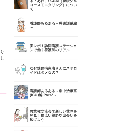
る「あれ」! CGM（持続グル
コースモニタリング）につい
せ
て
看護師あるある～災害訓練編
～
実レポ！訪問看護ステーショ
ンで働く看護師のリアル
なり
まし
なぜ糖尿病患者さんにステロ
イドはダメなの？
看護師あるある～集中治療室
(ICU)編 Part2～
異業種交流会で新しい世界を
発見！幅広い視野や出会いを
広げよう