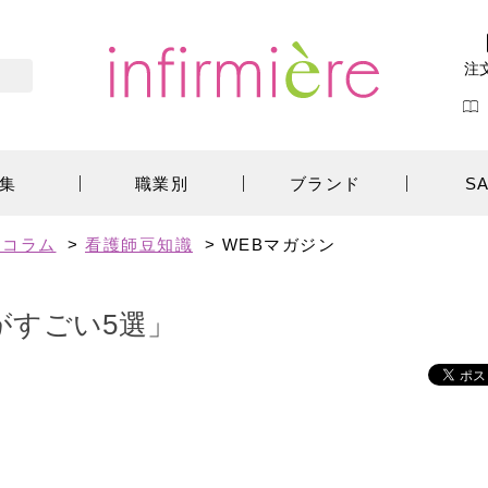
注
集
職業別
ブランド
S
エコラム
>
看護師豆知識
> WEBマガジン
がすごい5選」