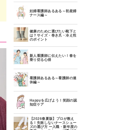
妊婦看護師あるある～初産婦
ナース編～
健康のために選びたい靴下と
は？サイズ・巻き爪・冷え性
のポイント
新人看護師に伝えたい！春を
乗り切る心得
看護師あるある～看護師の連
休編～
Happyを広げよう！笑顔の認
知症ケア
【2026春夏版】プロが教え
る！失敗しないナースシュー
ズの選び方 ー入職・新年度の