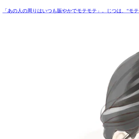
「あの人の周りはいつも賑やかでモテモテ」。じつは、“モ