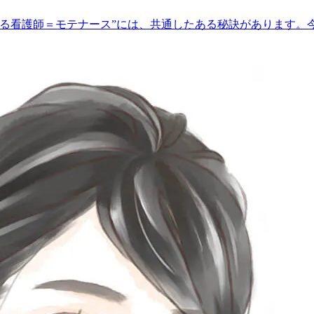
テる看護師＝モテナース”には、共通したある秘訣があります。