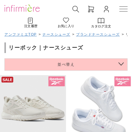
注文履歴
お気に入り
カタログ注文
アンファミエTOP
>
ナースシューズ
>
ブランドナースシューズ
>
リ
リーボック｜ナースシューズ
並べ替え