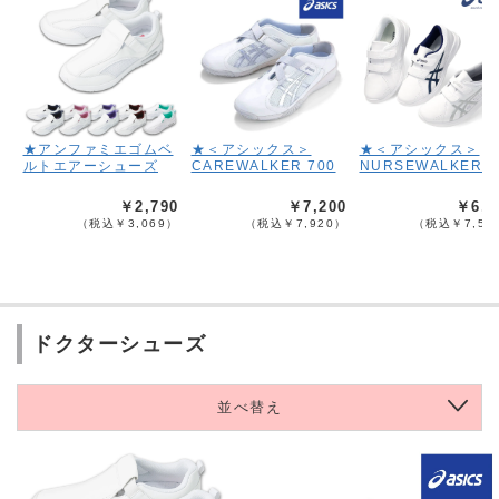
★アンファミエゴムベ
★＜アシックス＞
★＜アシックス＞
ルトエアーシューズ
CAREWALKER 700
NURSEWALKER2
￥2,790
￥7,200
￥6,9
（税込￥3,069）
（税込￥7,920）
（税込￥7,59
ドクターシューズ
並べ替え