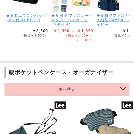
★文具エプロンバッグ
★多機能 ファスナー付
★多機能ファスナー
(マチ付き) BE020
きソフトペンケース
き縦型2WAYオーガ
(マチ付き)
イザー
￥2,300
￥1,390 ～ ￥1,990
￥1,9
（税込￥2,530）
（税込￥1,529 ～
（税込￥2,18
￥2,189）
腰ポケットペンケース・オーガナイザー
並べ替え