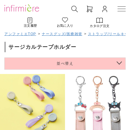
注文履歴
お気に入り
カタログ注文
アンファミエTOP
>
ナースグッズ/医療雑貨
>
ストラップ/リールキー
サージカルテープホルダー
並べ替え