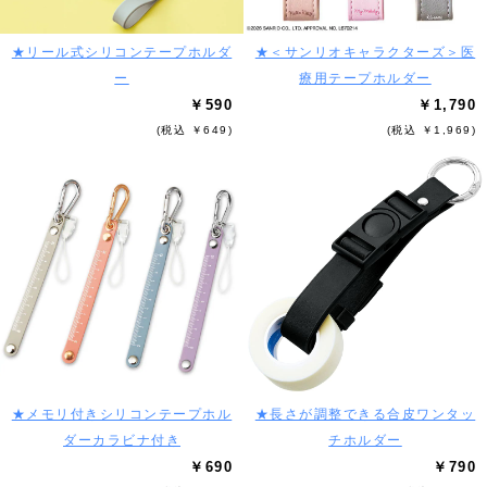
★リール式シリコンテープホルダ
★＜サンリオキャラクターズ＞医
ー
療用テープホルダー
￥590
￥1,790
(税込 ￥649)
(税込 ￥1,969)
★メモリ付きシリコンテープホル
★長さが調整できる合皮ワンタッ
ダーカラビナ付き
チホルダー
￥690
￥790